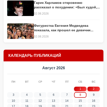
Гарик Харламов откровенно
рассказал о похудении: «Был худой,...
02.08.2026
Фигуристка Евгения Медведева
показала, как прошел ее девични...
02.08.2026
КАЛЕНДАРЬ ПУБЛИКАЦИЙ
Август 2026
ПН
ВТ
СР
ЧТ
ПТ
СБ
ВС
1
2
3
4
5
6
7
8
9
10
11
12
13
14
15
16
17
18
19
20
21
22
23