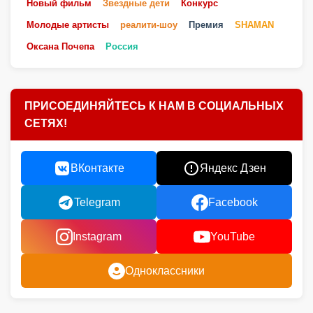
Новый фильм
Звездные дети
Конкурс
Молодые артисты
реалити-шоу
Премия
SHAMAN
Оксана Почепа
Россия
ПРИСОЕДИНЯЙТЕСЬ К НАМ В СОЦИАЛЬНЫХ
СЕТЯХ!
ВКонтакте
Яндекс Дзен
Telegram
Facebook
Instagram
YouTube
Одноклассники