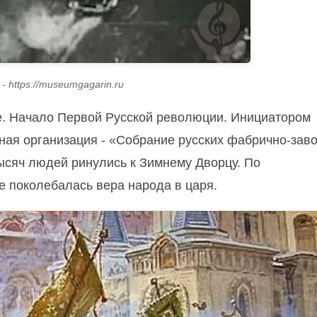
- https://museumgagarin.ru
е. Начало Первой Русской революции. Инициатором
ая организация - «Собрание русских фабрично-зав
тысяч людей ринулись к Зимнему Дворцу. По
е поколебалась вера народа в царя.