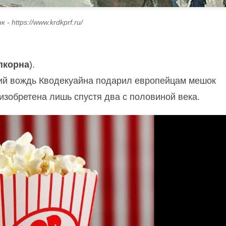
 - https://www.krdkprf.ru/
пкорна
).
ский вождь Кводекуайна подарил европейцам мешок
изобретена лишь спустя два с половиной века.