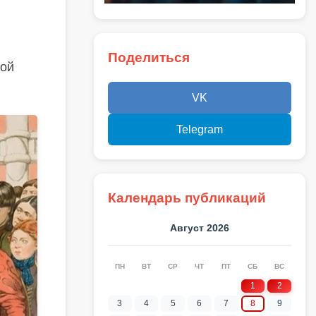
Поделиться
кой
VK
Telegram
Календарь публикаций
Август 2026
ПН
ВТ
СР
ЧТ
ПТ
СБ
ВС
1
2
3
4
5
6
7
8
9