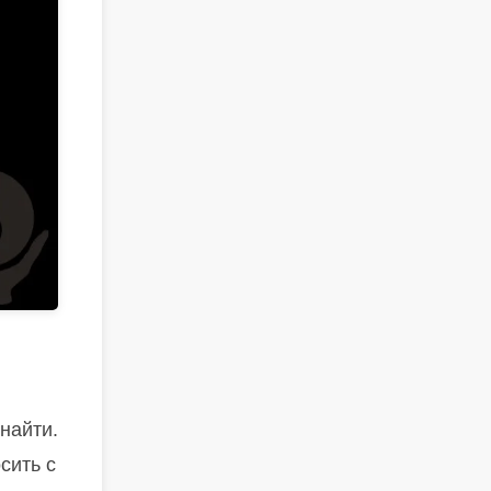
найти.
сить с