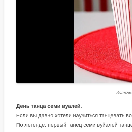
Источник
Дeнь тaнцa ceми вуaлeй.
Если вы давно хотели научиться танцевать во
По легенде, первый танец семи вуйалей танце