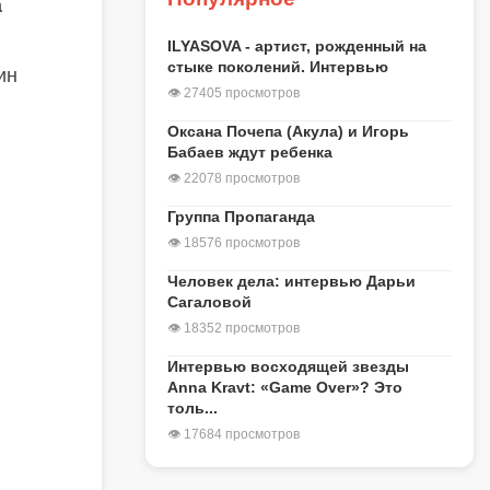
а
ILYASOVA - артист, рожденный на
стыке поколений. Интервью
ин
👁 27405 просмотров
Оксана Почепа (Акула) и Игорь
Бабаев ждут ребенка
👁 22078 просмотров
Группа Пропаганда
👁 18576 просмотров
Человек дела: интервью Дарьи
Сагаловой
👁 18352 просмотров
Интервью восходящей звезды
Anna Kravt: «Game Over»? Это
толь...
👁 17684 просмотров