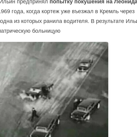
 Ильин предпринял
попытку покушения на Леонид
969 года, когда кортеж уже въезжал в Кремль через
одна из которых ранила водителя. В результате Иль
иатрическую больницую