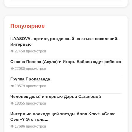
Популярное
ILYASOVA - артист, рожденный на стыке поколений.
Интервью
👁 27450 просмотров
Оксана Почепа (Акула) и Игорь Бабаев ждут ребенка
👁 22080 просмотров
Группа Пропаганда
👁 18579 просмотров
Человек дела: интервью Дарьи Сагаловой
👁 18355 просмотров
Интервью восходящей звезды Anna Kravt: «Game
Over»? Это толь...
👁 17686 просмотров