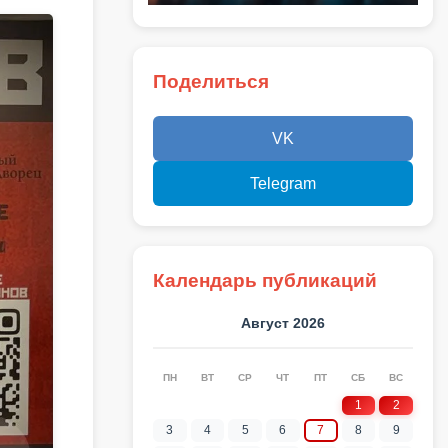
Поделиться
VK
Telegram
Календарь публикаций
Август 2026
ПН
ВТ
СР
ЧТ
ПТ
СБ
ВС
1
2
3
4
5
6
7
8
9