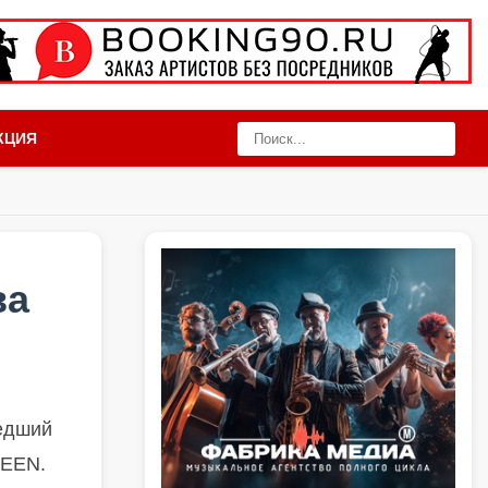
КЦИЯ
ва
шедший
UEEN.