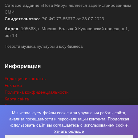
Сетевое издание «Нота Миру» является зарегистрированным
СМИ
Свидетельство:
ЭЛ ФС 77-85677 от 28.07.2023
Адрес:
105568, г. Москва, Большой Купавенский проезд, д.1,
оф.18
Новости музыки, культуры и шоу-бизнеса
Информация
Редакция и контакты
Реклама
Политика конфиденциальности
Карта сайта
Главная
Поиск
Мы используем файлы cookie для улучшения работы сайта,
анализа посещаемости и персонализации контента. Продолжая
использовать сайт, вы соглашаетесь с использованием cookie.
Узнать больше
© 2026
Нота Миру
. Разработка
Фабрика Медиа Мьюзик
. Все права