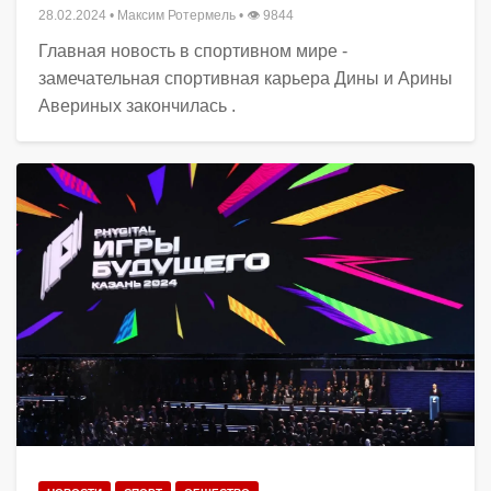
28.02.2024
•
Максим Ротермель
• 👁 9844
Главная новость в спортивном мире -
замечательная спортивная карьера Дины и Арины
Авериных закончилась .