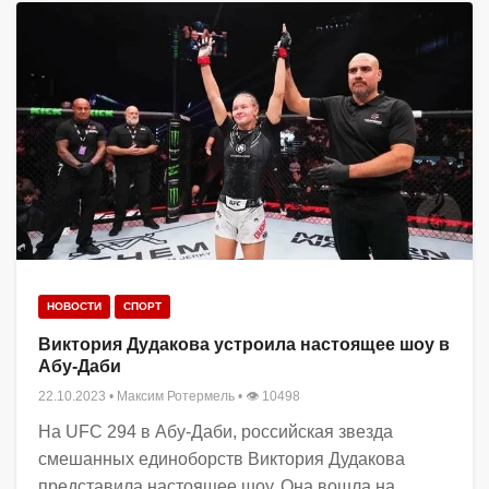
НОВОСТИ
СПОРТ
Виктория Дудакова устроила настоящее шоу в
Абу-Даби
22.10.2023
•
Максим Ротермель
• 👁 10498
На UFC 294 в Абу-Даби, российская звезда
смешанных единоборств Виктория Дудакова
представила настоящее шоу. Она вошла на...