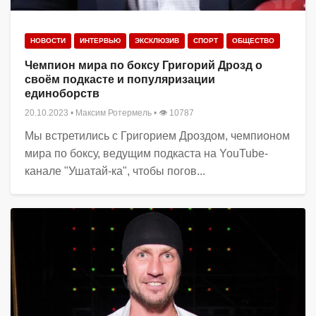
НОВОСТИ
ИНТЕРВЬЮ
ЭКСКЛЮЗИВ
СПОРТ
ОБЩЕСТВО
Чемпион мира по боксу Григорий Дрозд о
своём подкасте и популяризации
единоборств
20.10.2023
•
Максим Ротермель
• 👁 10787
Мы встретились с Григорием Дроздом, чемпионом
мира по боксу, ведущим подкаста на YouTube-
канале "Ушатай-ка", чтобы погов...