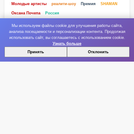
Молодые артисты
реалити-шоу
Премия
SHAMAN
Оксана Почепа
Россия
Мы используем файлы cookie для улучшения работы сайта,
анализа посещаемости и персонализации контента. Продолжая
использовать сайт, вы соглашаетесь с использованием cookie.
ПРИСОЕДИНЯЙТЕСЬ К НАМ В СОЦИАЛЬНЫХ
Узнать больше
СЕТЯХ!
Принять
Отклонить
ВКонтакте
Яндекс Дзен
Telegram
Facebook
Instagram
YouTube
Одноклассники