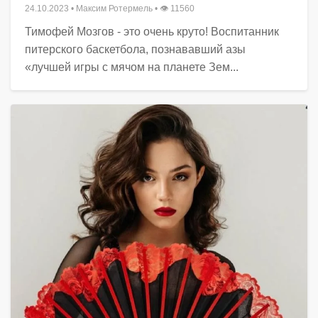
24.10.2023
•
Максим Ротермель
• 👁 11560
Тимофей Мозгов - это очень круто! Воспитанник
питерского баскетбола, познававший азы
«лучшей игры с мячом на планете Зем...