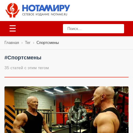
☰
Главная
›
Тег
›
Спортсмены
#Спортсмены
35 статей с этим тегом