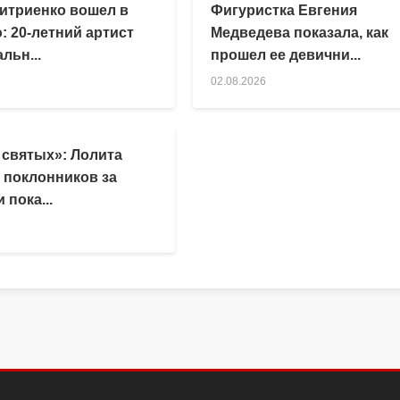
итриенко вошел в
Фигуристка Евгения
: 20-летний артист
Медведева показала, как
льн...
прошел ее девични...
02.08.2026
 святых»: Лолита
 поклонников за
 пока...