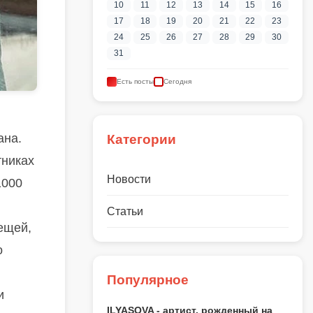
10
11
12
13
14
15
16
17
18
19
20
21
22
23
24
25
26
27
28
29
30
31
Есть посты
Сегодня
ана.
Категории
тниках
Новости
1000
Статьи
ещей,
о
Популярное
и
ILYASOVA - артист, рожденный на