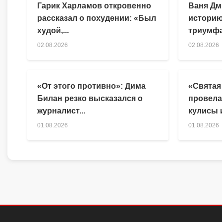
Гарик Харламов откровенно
Ваня Дм
рассказал о похудении: «Был
историю
худой,...
триумфа
02.08.2026
02.08.2026
«От этого противно»: Дима
«Святая
Билан резко высказался о
провела
журналист...
кулисы и
01.08.2026
01.08.2026