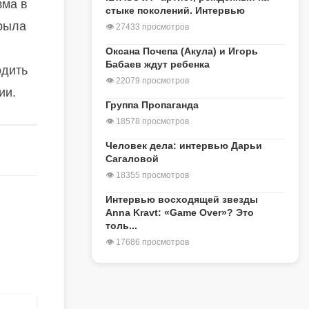
зма в
стыке поколений. Интервью
крыла
👁 27433 просмотров
Оксана Почепа (Акула) и Игорь
Бабаев ждут ребенка
одить
👁 22079 просмотров
ии.
Группа Пропаганда
👁 18578 просмотров
Человек дела: интервью Дарьи
Сагаловой
👁 18355 просмотров
Интервью восходящей звезды
Anna Kravt: «Game Over»? Это
толь...
👁 17686 просмотров