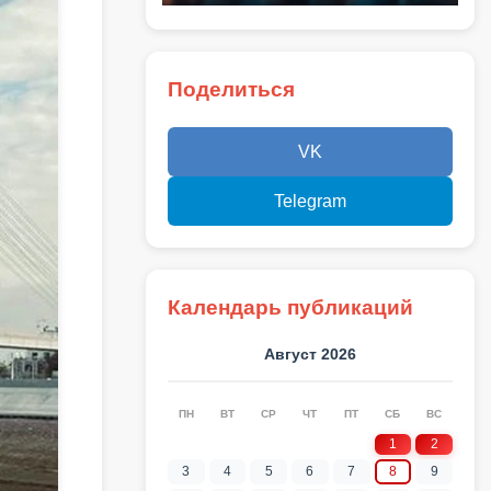
Поделиться
VK
Telegram
Календарь публикаций
Август 2026
ПН
ВТ
СР
ЧТ
ПТ
СБ
ВС
1
2
3
4
5
6
7
8
9