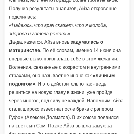
wellness, но и нечто гораздо более трогательное.
Получив результаты анализов, Айза откровенно
поделилась:
«Надеюсь, что врач скажет, что я молода,
здорова и готова рожать».
Да-да, кажется, Айза вновь
задумалась о
материнстве
. По её словам, именно 14 июня она
впервые вслух призналась себе в этом желании.
Волнения, связанные с возрастом и внутренними
страхами, она называет не иначе как
«личным
подвигом»
. И это действительно так - ведь
решиться на новую главу в жизни, уже пройдя
через многое, под силу не каждой. Напомним, Айза
стала широко известна после брака с рэпером
Гуфом (Алексей Долматов). В их союзе появился
на свет сын Сэм. Позже Айза вышла замуж за