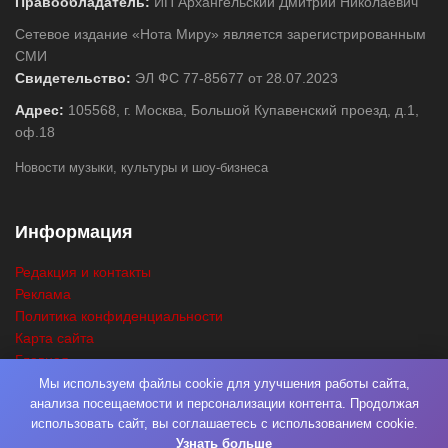
Правообладатель:
ИП Архангельский Дмитрий Николаевич
Сетевое издание «Нота Миру» является зарегистрированным
СМИ
Свидетельство:
ЭЛ ФС 77-85677 от 28.07.2023
Адрес:
105568, г. Москва, Большой Купавенский проезд, д.1,
оф.18
Новости музыки, культуры и шоу-бизнеса
Информация
Редакция и контакты
Реклама
Политика конфиденциальности
Карта сайта
Главная
Поиск
Мы используем файлы cookie для улучшения работы сайта,
анализа посещаемости и персонализации контента. Продолжая
использовать сайт, вы соглашаетесь с использованием cookie.
Узнать больше