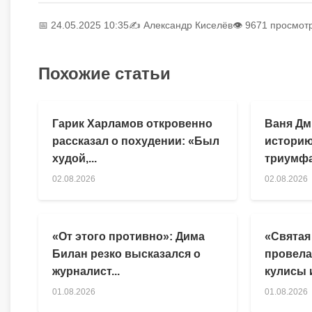
📅 24.05.2025 10:35
✍️
Александр Киселёв
👁 9671 просмот
Похожие статьи
Гарик Харламов откровенно
Ваня Дм
рассказал о похудении: «Был
историю
худой,...
триумфа
02.08.2026
02.08.2026
«От этого противно»: Дима
«Святая
Билан резко высказался о
провела
журналист...
кулисы и
01.08.2026
01.08.2026