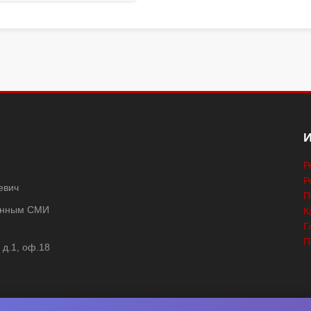
Р
Р
евич
П
ванным СМИ
К
Г
П
 д.1, оф.18