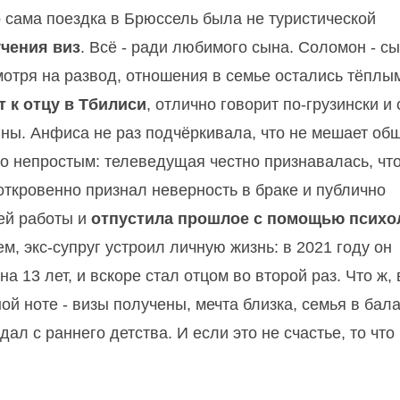
о сама поездка в Брюссель была не туристической
учения виз
. Всё - ради любимого сына. Соломон - с
мотря на развод, отношения в семье остались тёплы
т к отцу в Тбилиси
, отлично говорит по-грузински и 
ины. Анфиса не раз подчёркивала, что не мешает о
о непростым: телеведущая честно признавалась, чт
 откровенно признал неверность в браке и публично
ей работы и
отпустила прошлое с помощью психо
м, экс-супруг устроил личную жизнь: в 2021 году он
13 лет, и вскоре стал отцом во второй раз. Что ж, 
й ноте - визы получены, мечта близка, семья в бала
ал с раннего детства. И если это не счастье, то что