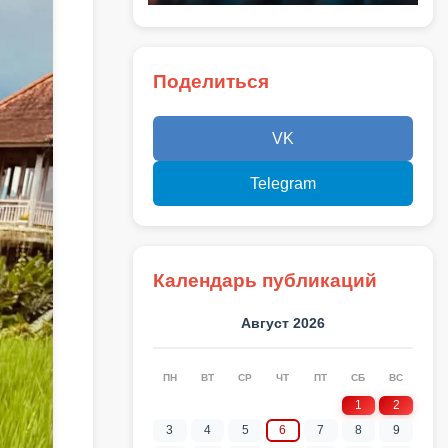
Поделиться
VK
Telegram
Календарь публикаций
Август 2026
ПН
ВТ
СР
ЧТ
ПТ
СБ
ВС
1
2
3
4
5
6
7
8
9