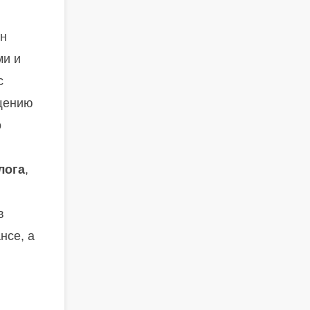
ын
ми и
с
бщению
о
лога
,
в
нсе, а