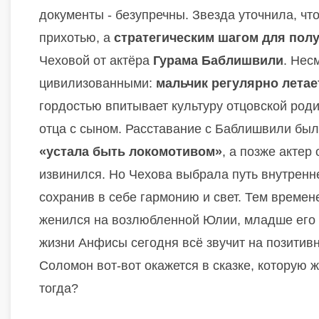
документы - безупречны. Звезда уточнила, чт
прихотью, а
стратегическим шагом для пол
Чеховой от актёра
Гурама Баблишвили
. Нес
цивилизованными:
мальчик регулярно летае
гордостью впитывает культуру отцовской род
отца с сыном. Расставание с Баблишвили был
«устала быть локомотивом»
, а позже актер
извинился. Но Чехова выбрала путь внутренн
сохранив в себе гармонию и свет. Тем времене
женился на возлюбленной Юлии, младше его на 
жизни Анфисы сегодня всё звучит на позитивно
Соломон вот-вот окажется в сказке, которую жд
тогда?