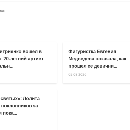
ров
итриенко вошел в
Фигуристка Евгения
: 20-летний артист
Медведева показала, как
льн...
прошел ее девични...
02.08.2026
 святых»: Лолита
 поклонников за
 пока...