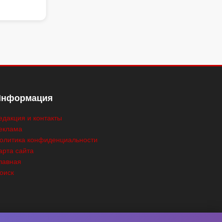
Информация
едакция и контакты
еклама
олитика конфиденциальности
арта сайта
лавная
оиск