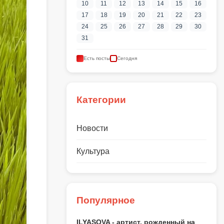
10
11
12
13
14
15
16
17
18
19
20
21
22
23
24
25
26
27
28
29
30
31
Есть посты
Сегодня
Категории
Новости
Культура
Популярное
ILYASOVA - артист, рожденный на