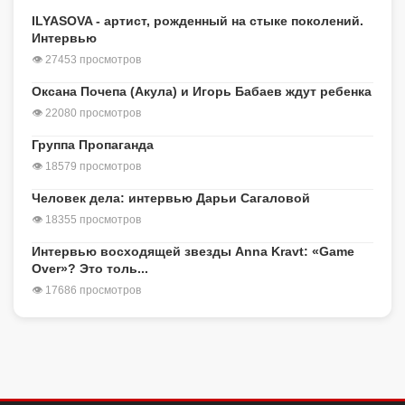
ILYASOVA - артист, рожденный на стыке поколений.
Интервью
👁 27453 просмотров
Оксана Почепа (Акула) и Игорь Бабаев ждут ребенка
👁 22080 просмотров
Группа Пропаганда
👁 18579 просмотров
Человек дела: интервью Дарьи Сагаловой
👁 18355 просмотров
Интервью восходящей звезды Anna Kravt: «Game
Over»? Это толь...
👁 17686 просмотров