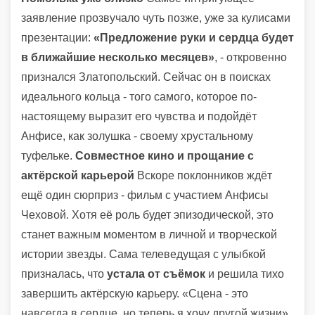
заявление прозвучало чуть позже, уже за кулисами
презентации:
«Предложение руки и сердца будет
в ближайшие несколько месяцев»
, - откровенно
признался Златопольский. Сейчас он в поисках
идеального кольца - того самого, которое по-
настоящему выразит его чувства и подойдёт
Анфисе, как золушка - своему хрустальному
туфельке.
Совместное кино и прощание с
актёрской карьерой
Вскоре поклонников ждёт
ещё один сюрприз - фильм с участием Анфисы
Чеховой. Хотя её роль будет эпизодической, это
станет важным моментом в личной и творческой
истории звезды. Сама телеведущая с улыбкой
призналась, что
устала от съёмок
и решила тихо
завершить актёрскую карьеру. «Сцена - это
навсегда в сердце, но теперь я хочу другой жизни»,