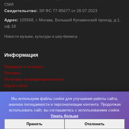
СМИ
Свидетельство:
ЭЛ ФС 77-85677 от 28.07.2023
Адрес:
105568, г. Москва, Большой Купавенский проезд, д.1,
оф.18
Новости музыки, культуры и шоу-бизнеса
Информация
Редакция и контакты
Реклама
Политика конфиденциальности
Карта сайта
Главная
Поиск
Мы используем файлы cookie для улучшения работы сайта,
анализа посещаемости и персонализации контента. Продолжая
использовать сайт, вы соглашаетесь с использованием cookie.
Узнать больше
© 2026
Нота Миру
. Разработка
Фабрика Медиа Мьюзик
. Все права
Принять
Отклонить
защищены.