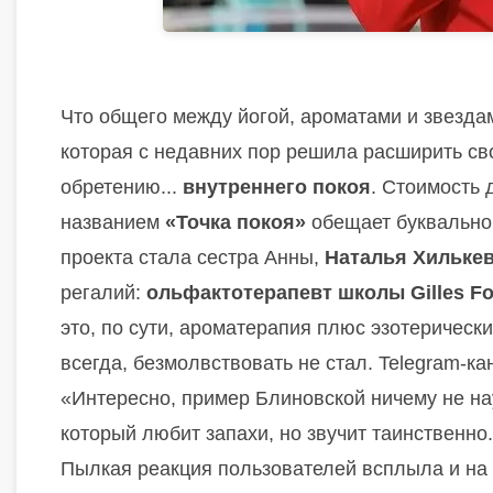
Что общего между йогой, ароматами и звездам
которая с недавних пор решила расширить сво
обретению...
внутреннего покоя
. Стоимость
названием
«Точка покоя»
обещает буквально 
проекта стала сестра Анны,
Наталья Хильке
регалий:
ольфактотерапевт школы Gilles Fou
это, по сути, ароматерапия плюс эзотерически
всегда, безмолвствовать не стал. Telegram-к
«Интересно, пример Блиновской ничему не нау
который любит запахи, но звучит таинственно
Пылкая реакция пользователей всплыла и на