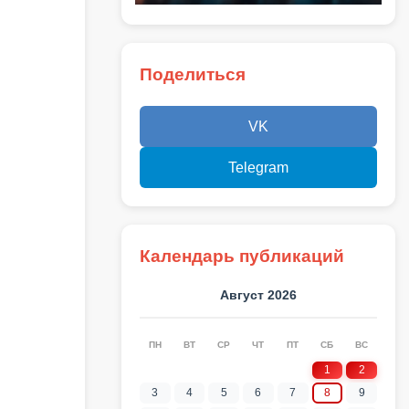
Поделиться
VK
Telegram
Календарь публикаций
Август 2026
ПН
ВТ
СР
ЧТ
ПТ
СБ
ВС
1
2
3
4
5
6
7
8
9