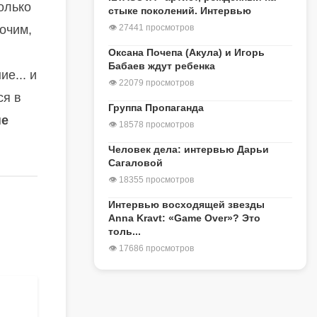
олько
стыке поколений. Интервью
очим,
👁 27441 просмотров
Оксана Почепа (Акула) и Игорь
Бабаев ждут ребенка
е... и
👁 22079 просмотров
ся в
Группа Пропаганда
не
👁 18578 просмотров
Человек дела: интервью Дарьи
Сагаловой
👁 18355 просмотров
Интервью восходящей звезды
Anna Kravt: «Game Over»? Это
толь...
👁 17686 просмотров