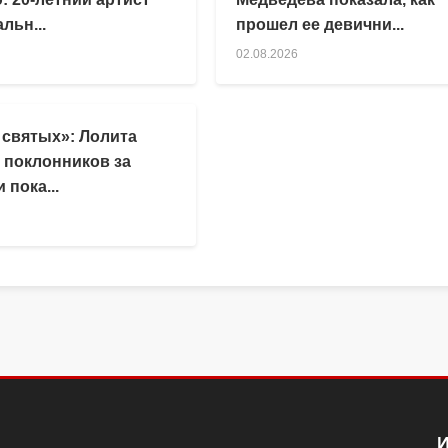
льн...
прошел ее девични...
02.08.2026
 святых»: Лолита
 поклонников за
 пока...