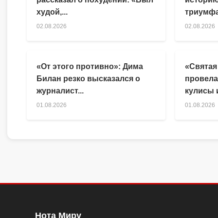
худой,...
триумфа
02.08.2026
02.08.2026
«От этого противно»: Дима
«Святая
Билан резко высказался о
провела
журналист...
кулисы и
01.08.2026
01.08.2026
Нота Миру