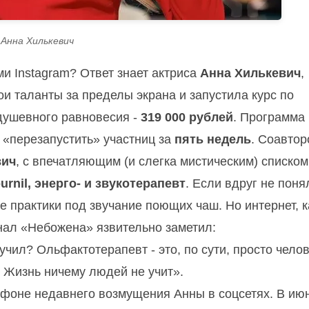
Анна Хилькевич
и Instagram? Ответ знает актриса
Анна Хилькевич
,
и таланты за пределы экрана и запустила курс по
 душевного равновесия -
319 000 рублей
. Программа
«перезапустить» участниц за
пять недель
. Соавто
вич
, с впечатляющим (и слегка мистическим) списком
rnil, энерго- и звукотерапевт
. Если вдруг не поня
е практики под звучание поющих чаш. Но интернет, к
анал «Небожена» язвительно заметил:
чил? Ольфактотерапевт - это, по сути, просто челов
. Жизнь ничему людей не учит».
 фоне недавнего возмущения Анны в соцсетях. В ию