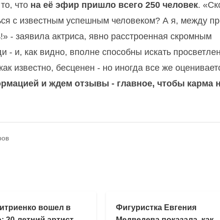
то, что
на её эфир пришло всего 250 человек
. «Ск
ься с известным успешным человеком? А я, между пр
ь!» - заявила актриса, явно расстроенная скромным
- и, как видно, вполне способны искать просветлени
как известно, бесценен - но иногда все же оценивает
рмацией и ждем отзывы - главное, чтобы карма 
ров
итриенко вошел в
Фигуристка Евгения
: 20-летний артист
Медведева показала, как