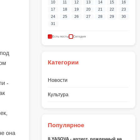
10
11
12
13
14
15
16
17
18
19
20
21
22
23
24
25
26
27
28
29
30
31
Есть посты
Сегодня
 под
Категории
ром
Новости
ли -
ак
Культура
ек,
Популярное
не она
ILYASOVA - артист, рожденный на