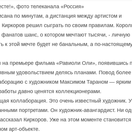
есте!», фото телеканала «Россия»
исана по минутам, а дистанция между артистом и
 Киркоров решил сыграть по своим правилам. Корол
 фанатов шанс, о котором мечтают тысячи, - личную
уть к этой мечте будет не банальным, а по-настоящем
л на премьере фильма «Равиоли Оли», появившись 
 явным удовольствием делясь планами. Повод более
лаборацию с художником Максимом Тараном — ярким
 работы давно ценятся коллекционерами.
ая коллаборация. Это очень известный художник. У
анными портретами. Он художник-авангардист. Ни од
ассказал Киркоров. Уже на этом моменте становится
ном арт-объекте.