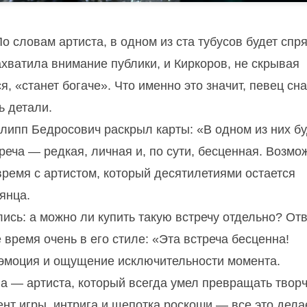
о словам артиста, в одном из ста тубусов будет спр
ахватила внимание публики, и Киркоров, не скрывая
я, «станет богаче». Что именно это значит, певец сн
ь детали.
ипп Бедросович раскрыл карты: «В одном из них бу
реча — редкая, личная и, по сути, бесценная. Возмо
время с артистом, который десятилетиями остается
янца.
ись: а можно ли купить такую встречу отдельно? Отв
 время очень в его стиле: «Эта встреча бесценна!
 эмоция и ощущение исключительности момента.
а — артиста, который всегда умел превращать твор
нт игры, интрига и щепотка роскоши — все это дела