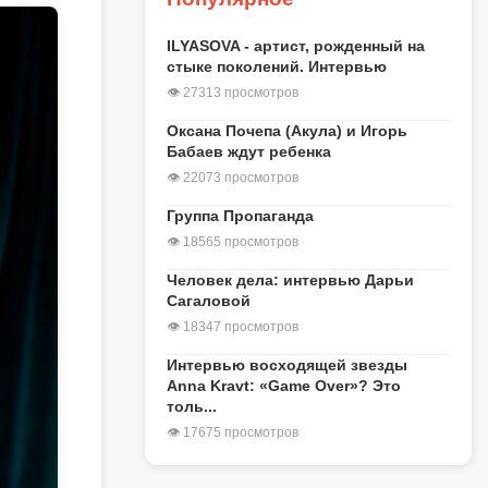
ILYASOVA - артист, рожденный на
стыке поколений. Интервью
👁 27313 просмотров
Оксана Почепа (Акула) и Игорь
Бабаев ждут ребенка
👁 22073 просмотров
Группа Пропаганда
👁 18565 просмотров
Человек дела: интервью Дарьи
Сагаловой
👁 18347 просмотров
Интервью восходящей звезды
Anna Kravt: «Game Over»? Это
толь...
👁 17675 просмотров