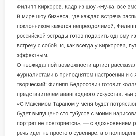
Филипп Киркоров. Кадр из шоу «Ну-ка, все вм
В мире шоу-бизнеса, где каждая встреча расп
поклонником кажется непреодолимой, Филипп
российской эстрады готов подарить одному из
встречу с собой. И, как всегда у Киркорова, п
эффектным.
О неожиданной возможности артист рассказа
журналистами в приподнятом настроении и с
творческий: Филипп Бедросович готовит кол
представителем авангардного искусства, чьи
«С Максимом Тараном у меня будет потрясающ
будет выпущено сто тубусов с моими нарисов
портрет не повторяется», — с вдохновением р
речь идет не просто о сувенире, а о полноцен