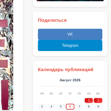
Поделиться
VK
Telegram
Календарь публикаций
Август 2026
ПН
ВТ
СР
ЧТ
ПТ
СБ
ВС
1
2
3
4
5
6
7
8
9