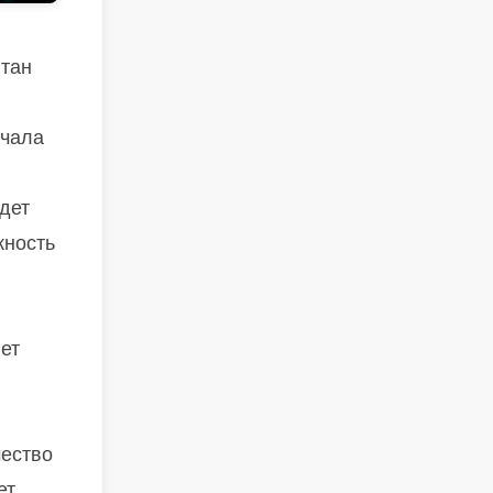
ятан
ачала
дет
жность
ет
чество
ет