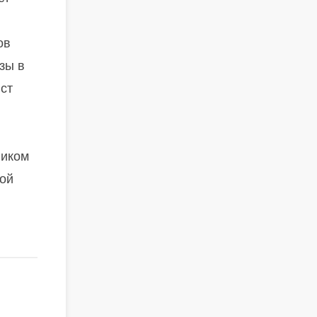
ов
зы в
ст
ником
мой