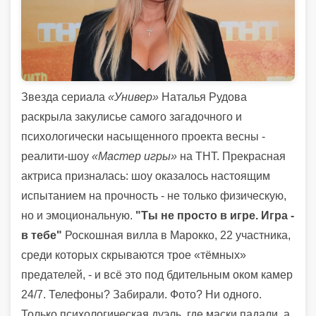
Звезда сериала
«Универ»
Наталья Рудова
раскрыла закулисье самого загадочного и
психологически насыщенного проекта весны -
реалити-шоу
«Мастер игры»
на ТНТ. Прекрасная
актриса призналась: шоу оказалось настоящим
испытанием на прочность - не только физическую,
но и эмоциональную.
"Ты не просто в игре. Игра -
в тебе"
Роскошная вилла в Марокко, 22 участника,
среди которых скрываются трое «тёмных»
предателей, - и всё это под бдительным оком камер
24/7. Телефоны? Забирали. Фото? Ни одного.
Только психологическая дуэль, где маски падали, а