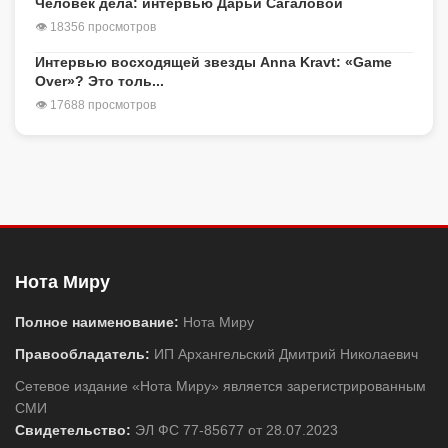
Человек дела: интервью Дарьи Сагаловой
👁 18356 просмотров
Интервью восходящей звезды Anna Kravt: «Game
Over»? Это толь...
👁 17688 просмотров
Нота Миру
Полное наименование:
Нота Миру
Правообладатель:
ИП Архангельский Дмитрий Николаевич
Сетевое издание «Нота Миру» является зарегистрированным
СМИ
Свидетельство:
ЭЛ ФС 77-85677 от 28.07.2023