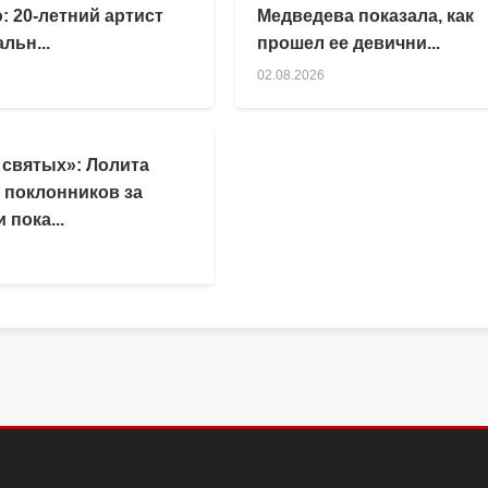
: 20-летний артист
Медведева показала, как
льн...
прошел ее девични...
02.08.2026
 святых»: Лолита
 поклонников за
 пока...