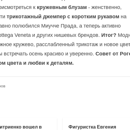
рисмотреться к
кружевным блузам
- женственно,
сти
трикотажный джемпер с коротким рукавом
на
авно полюбился Миучче Прада, а теперь активно
Bottega Veneta и других нишевых брендов.
Итог?
Мод
ежное кружево, расслабленный трикотаж и новое цве
ы встречать осень красиво и уверенно.
Совет от Рог
вом цвета и любви к деталям.
ров
итриенко вошел в
Фигуристка Евгения