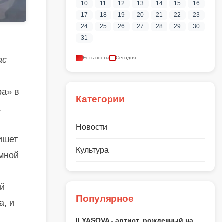
10
11
12
13
14
15
16
17
18
19
20
21
22
23
24
25
26
27
28
29
30
31
ас
Есть посты
Сегодня
ра» в
Категории
.
Новости
ишет
Культура
емной
ой
Популярное
а, и
ILYASOVA - артист, рожденный на