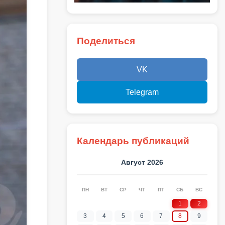
Поделиться
VK
Telegram
Календарь публикаций
Август 2026
ПН
ВТ
СР
ЧТ
ПТ
СБ
ВС
1
2
3
4
5
6
7
8
9