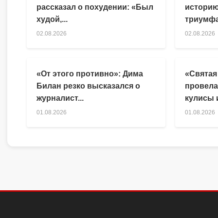
рассказал о похудении: «Был
историю
худой,...
триумфа
02.08.2026
02.08.2026
«От этого противно»: Дима
«Святая
Билан резко высказался о
провела
журналист...
кулисы и
01.08.2026
01.08.2026