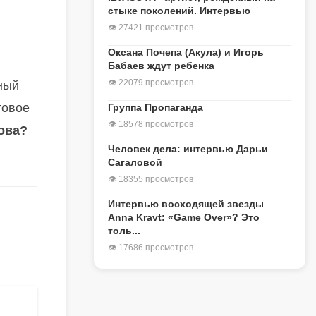
стыке поколений. Интервью
👁 27421 просмотров
Оксана Почепа (Акула) и Игорь
Бабаев ждут ребенка
👁 22079 просмотров
ный
товое
Группа Пропаганда
👁 18578 просмотров
ова?
Человек дела: интервью Дарьи
Сагаловой
👁 18355 просмотров
Интервью восходящей звезды
Anna Kravt: «Game Over»? Это
толь...
👁 17686 просмотров