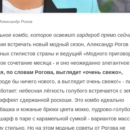
Александр Рогов
ьное комбо, которое освежит гардероб прямо сейч
нии встречать новый модный сезон, Александр Рогов
ьных стилистов страны и ведущий «Модного пригово
ое сочетание месяца - и оно неожиданно элегантное
ая, по словам Рогова, выглядит «очень свежо»,
оде бы ничего нового, а выглядит очень свежо!» - п
аботает: небесная лёгкость голубого встречается с з
т эффект сдержанной роскоши. Это комбо идеально
убашка и кожаные брюки цвета мокко, пудрово-голуб
шарф в паре с карамельной сумкой - вариантов масс
у стильно. Но на этом модные советы от Рогова не