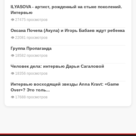
ILYASOVA - артист, рожденный на стыке поколений.
Интервью
👁 27475 просмотров
Оксана Почепа (Акула) и Игорь Бабаев ждут ребенка
👁 22081 просмотров
Группа Пропаганда
👁 18582 просмотров
Человек дела: интервью Дарьи Сагаловой
👁 18356 просмотров
Интервью восходящей звезды Anna Kravt: «Game
Over»? Это толь...
👁 17688 просмотров