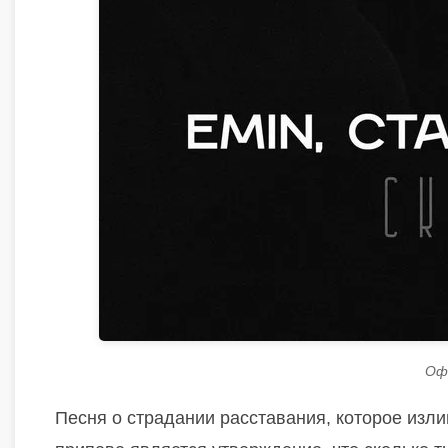
Оф
Песня о страдании расставания, которое изли