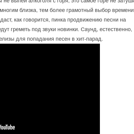
 не выпей алкоголя с горя, это самое горе не затуш
многим близка, тем более грамотный выбор времени
ддаст, как говорится, пинка продвижению песни на
дут греметь под звуки новинки. Саунд, естественно,
елизы для попадания песен в хит-парад.