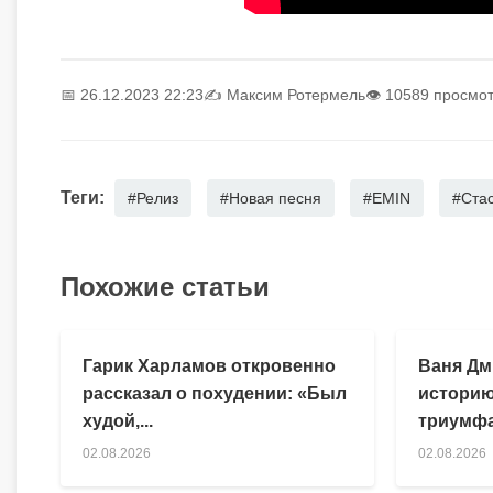
📅 26.12.2023 22:23
✍️
Максим Ротермель
👁 10589 просмо
Теги:
#Релиз
#Новая песня
#EMIN
#Ста
Похожие статьи
Гарик Харламов откровенно
Ваня Дм
рассказал о похудении: «Был
историю
худой,...
триумфа
02.08.2026
02.08.2026