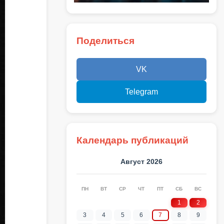
Поделиться
VK
Telegram
Календарь публикаций
Август 2026
ПН
ВТ
СР
ЧТ
ПТ
СБ
ВС
1
2
3
4
5
6
7
8
9