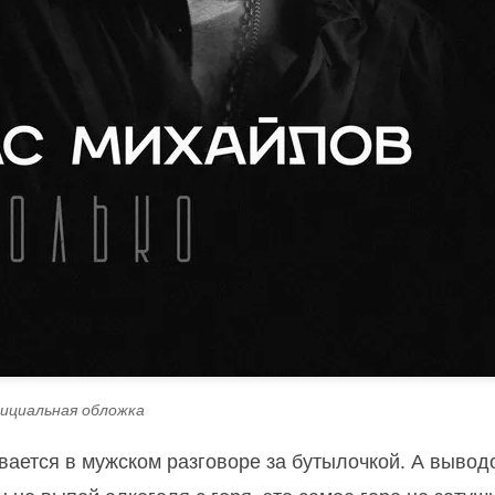
ициальная обложка
вается в мужском разговоре за бутылочкой. А вывод