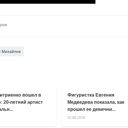
тров
с Михайлов
итриенко вошел в
Фигуристка Евгения
: 20-летний артист
Медведева показала, как
льн...
прошел ее девични...
02.08.2026