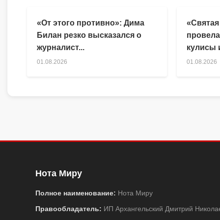
«От этого противно»: Дима
«Святая
Билан резко высказался о
провела
журналист...
кулисы и
01.08.2026
01.08.2026
Нота Миру
Полное наименование:
Нота Миру
Правообладатель:
ИП Архангельский Дмитрий Никола