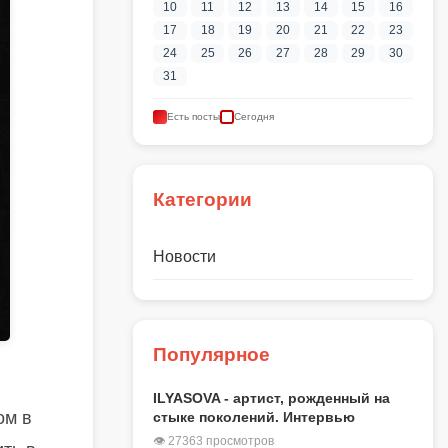
10
11
12
13
14
15
16
17
18
19
20
21
22
23
24
25
26
27
28
29
30
31
Есть посты
Сегодня
Категории
Новости
Популярное
ILYASOVA - артист, рожденный на
ом в
стыке поколений. Интервью
👁 27363 просмотров