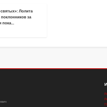
 святых»: Лолита
 поклонников за
 пока...
Р
Р
евич
П