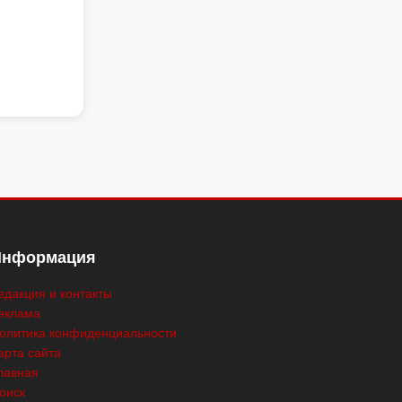
Информация
едакция и контакты
еклама
олитика конфиденциальности
арта сайта
лавная
оиск