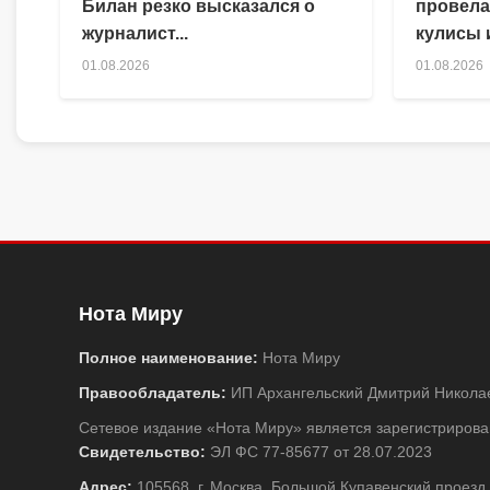
Билан резко высказался о
провела
журналист...
кулисы и
01.08.2026
01.08.2026
Нота Миру
Полное наименование:
Нота Миру
Правообладатель:
ИП Архангельский Дмитрий Никола
Сетевое издание «Нота Миру» является зарегистриро
Свидетельство:
ЭЛ ФС 77-85677 от 28.07.2023
Адрес:
105568, г. Москва, Большой Купавенский проезд,