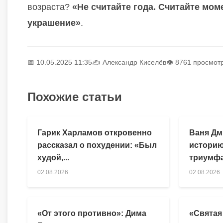
возраста?
«Не считайте года. Считайте мом
украшение»
.
📅 10.05.2025 11:35
✍️
Александр Киселёв
👁 8761 просмот
Похожие статьи
Гарик Харламов откровенно
Ваня Дм
рассказал о похудении: «Был
историю
худой,...
триумфа
02.08.2026
02.08.2026
«От этого противно»: Дима
«Святая