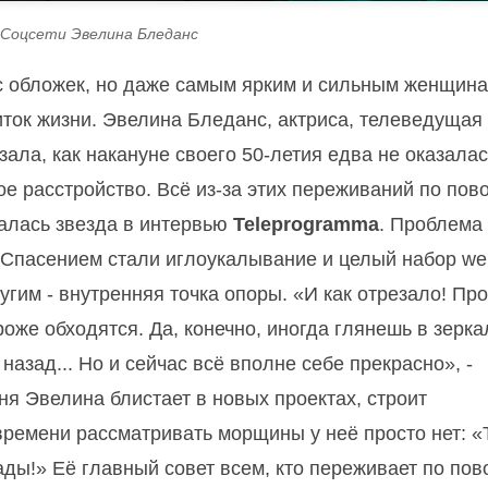
 Соцсети Эвелина Бледанс
м с обложек, но даже самым ярким и сильным женщин
иток жизни. Эвелина Бледанс, актриса, телеведущая
ала, как накануне своего 50-летия едва не оказалас
е расстройство. Всё из-за этих переживаний по пов
налась звезда в интервью
Teleprogramma
. Проблема
.. Спасением стали иглоукалывание и целый набор wel
угим - внутренняя точка опоры. «И как отрезало! Пр
оже обходятся. Да, конечно, иногда глянешь в зерка
назад... Но и сейчас всё вполне себе прекрасно», -
я Эвелина блистает в новых проектах, строит
времени рассматривать морщины у неё просто нет: «
ады!» Её главный совет всем, кто переживает по пов