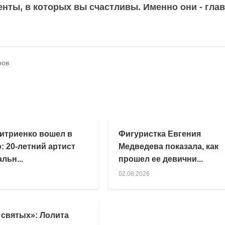
енты, в которых вы счастливы. Именно они - гла
ров
итриенко вошел в
Фигуристка Евгения
: 20-летний артист
Медведева показала, как
льн...
прошел ее девични...
02.08.2026
 святых»: Лолита