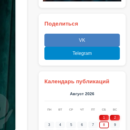
Поделиться
VK
Telegram
Календарь публикаций
Август 2026
ПН
ВТ
СР
ЧТ
ПТ
СБ
ВС
1
2
3
4
5
6
7
8
9