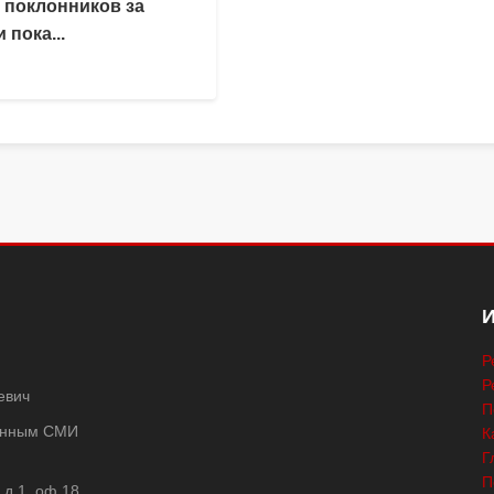
 поклонников за
 пока...
Р
Р
евич
П
ванным СМИ
К
Г
П
 д.1, оф.18