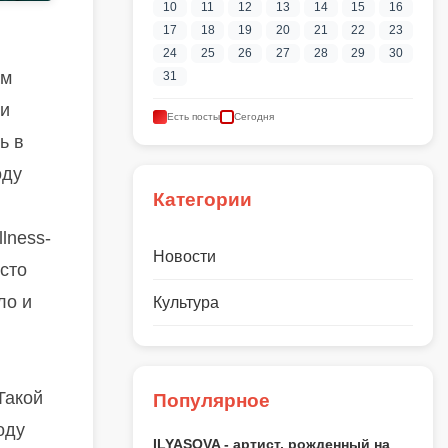
10
11
12
13
14
15
16
17
18
19
20
21
22
23
24
25
26
27
28
29
30
ам
31
 и
Есть посты
Сегодня
ь в
оду
Категории
lness-
Новости
осто
ло и
Культура
Такой
Популярное
оду
ILYASOVA - артист, рожденный на