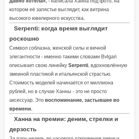
давно хотела»,
- написала Ханна под фото, на
котором её запястье выглядит, как витрина
высокого ювелирного искусства.
Serpenti: когда время выглядит
роскошно
Символ соблазна, женской силы и вечной
элегантности - именно такими словами Bvlgari
описывает свою линейку
Serpenti
, вдохновлённую
змеиной пластикой и итальянской страстью.
Стоимость моделей начинается от миллиона
рублей, но в случае Ханны - это не просто
аксессуар. Это
воспоминание, застывшее во
времени.
Ханна на премии: деним, стрелки и
дерзость
За пару недель до часового откровения певица