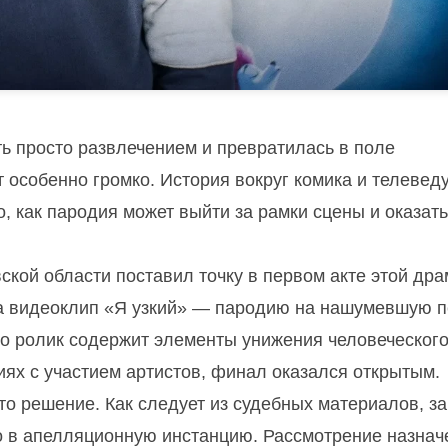
ть просто развлечением и превратилась в поле
 особенно громко. История вокруг комика и телевед
 как пародия может выйти за рамки сцены и оказать
ской области поставил точку в первом акте этой дра
за видеоклип «Я узкий» — пародию на нашумевшую 
то ролик содержит элементы унижения человеческог
риях с участием артистов, финал оказался открытым.
то решение. Как следует из судебных материалов, з
о в апелляционную инстанцию. Рассмотрение назнач