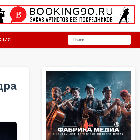
КЦИЯ
дра