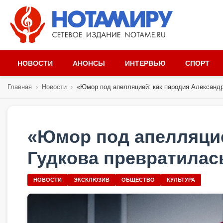
НОВОСТИ
АНОНСЫ
ИНТЕРВЬЮ
СПОРТ
Главная
›
Новости
›
«Юмор под апелляцией: как пародия Александра
«Юмор под апелляцие
Гудкова превратилас
НОВОСТИ
ЭКСКЛЮЗИВ
ОБЩЕСТВО
КУЛЬТУРА