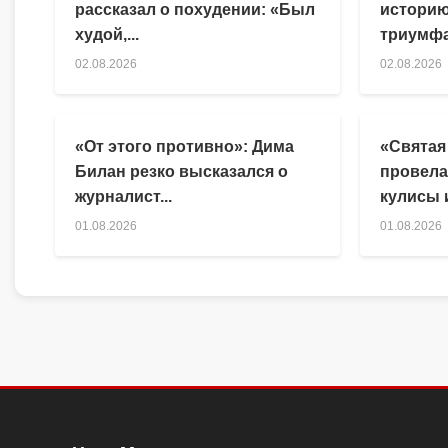
рассказал о похудении: «Был
историю
худой,...
триумфа
02.08.2026
02.08.2026
«От этого противно»: Дима
«Святая
Билан резко высказался о
провела
журналист...
кулисы и
01.08.2026
01.08.2026