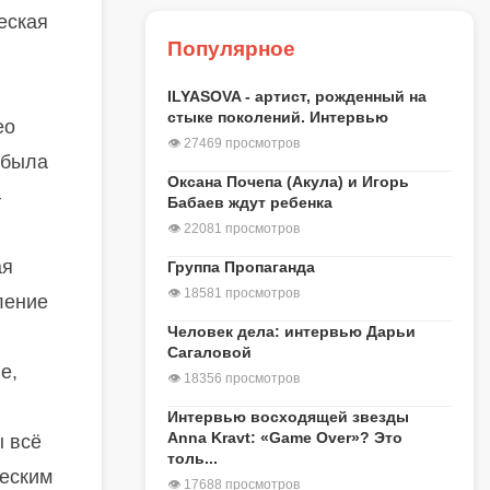
еская
Популярное
ILYASOVA - артист, рожденный на
стыке поколений. Интервью
ео
👁 27469 просмотров
 была
Оксана Почепа (Акула) и Игорь
—
Бабаев ждут ребенка
👁 22081 просмотров
ая
Группа Пропаганда
👁 18581 просмотров
ление
Человек дела: интервью Дарьи
Сагаловой
е,
👁 18356 просмотров
Интервью восходящей звезды
Anna Kravt: «Game Over»? Это
ы всё
толь...
ческим
👁 17688 просмотров