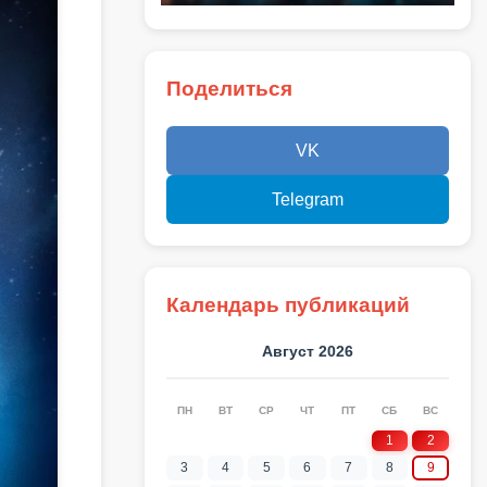
Поделиться
VK
Telegram
Календарь публикаций
Август 2026
ПН
ВТ
СР
ЧТ
ПТ
СБ
ВС
1
2
3
4
5
6
7
8
9