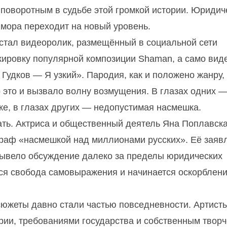
 поворотным в судьбе этой громкой истории. Юридич
юмора переходит на новый уровень.
стал видеоролик, размещённый в социальной сети
жировку популярной композиции Shaman, а само вид
Гудков — Я узкий». Пародия, как и положено жанру,
о это и вызвало волну возмущения. В глазах одних 
ке, в глазах других — недопустимая насмешка.
ать. Актриса и общественный деятель Яна Поплавск
траф «насмешкой над миллионами русских». Её заяв
вывело обсуждение далеко за пределы юридических
тся свобода самовыражения и начинается оскорблени
южеты давно стали частью повседневности. Артист
ии, требованиями государства и собственным твор