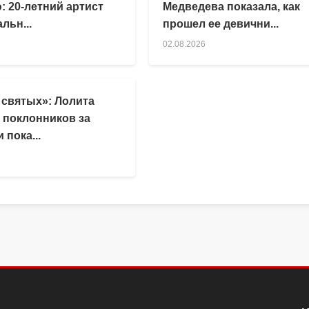
: 20-летний артист
Медведева показала, как
льн...
прошел ее девични...
02.08.2026
 святых»: Лолита
 поклонников за
 пока...