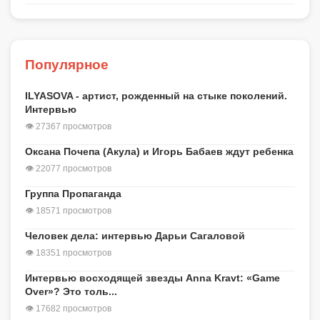
Популярное
ILYASOVA - артист, рожденный на стыке поколений.
Интервью
👁 27367 просмотров
Оксана Почепа (Акула) и Игорь Бабаев ждут ребенка
👁 22077 просмотров
Группа Пропаганда
👁 18571 просмотров
Человек дела: интервью Дарьи Сагаловой
👁 18351 просмотров
Интервью восходящей звезды Anna Kravt: «Game
Over»? Это толь...
👁 17682 просмотров