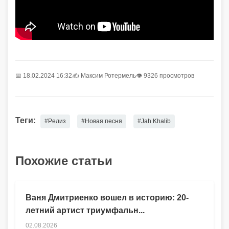
📅 18.02.2024 16:32
✍️
Максим Ротермель
👁 9326 просмотров
Теги:
#Релиз
#Новая песня
#Jah Khalib
Похожие статьи
Ваня Дмитриенко вошел в историю: 20-
летний артист триумфальн...
02.08.2026