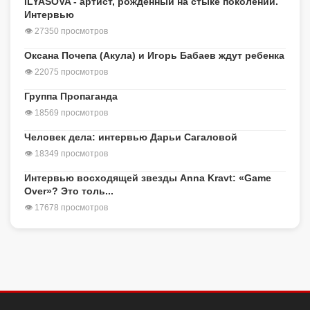
ILYASOVA - артист, рожденный на стыке поколений.
Интервью
👁 27350 просмотров
Оксана Почепа (Акула) и Игорь Бабаев ждут ребенка
👁 22075 просмотров
Группа Пропаганда
👁 18569 просмотров
Человек дела: интервью Дарьи Сагаловой
👁 18349 просмотров
Интервью восходящей звезды Anna Kravt: «Game
Over»? Это толь...
👁 17678 просмотров