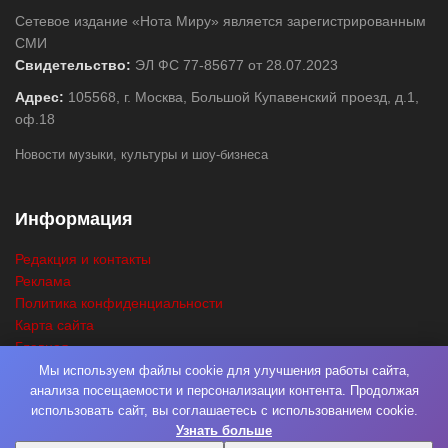
Сетевое издание «Нота Миру» является зарегистрированным
СМИ
Свидетельство:
ЭЛ ФС 77-85677 от 28.07.2023
Адрес:
105568, г. Москва, Большой Купавенский проезд, д.1,
оф.18
Новости музыки, культуры и шоу-бизнеса
Информация
Редакция и контакты
Реклама
Политика конфиденциальности
Карта сайта
Главная
Поиск
Мы используем файлы cookie для улучшения работы сайта,
анализа посещаемости и персонализации контента. Продолжая
использовать сайт, вы соглашаетесь с использованием cookie.
Узнать больше
© 2026
Нота Миру
. Разработка
Фабрика Медиа Мьюзик
. Все права