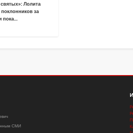
 святых»: Лолита
 поклонников за
 пока...
Р
Р
евич
П
ванным СМИ
К