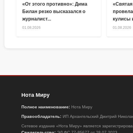
«От этого противно»: Дима
«Святая
Билан резко высказался о
провела
журналист...
кулисы и
01.08.2026
01.08.2026
Нота Миру
Полное наименование:
Нота Миру
Правообладатель:
ИП Архангельский Дмитрий Никола
Сетевое издание «Нота Миру» является зарегистриро
Свидетельство:
ЭЛ ФС 77-85677 от 28.07.2023