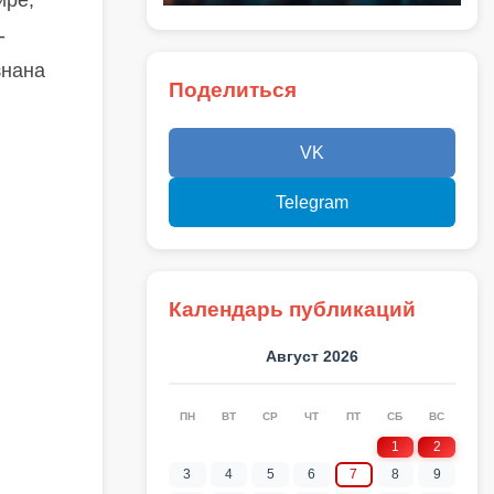
ире,
-
знана
Поделиться
VK
Telegram
Календарь публикаций
Август 2026
ПН
ВТ
СР
ЧТ
ПТ
СБ
ВС
1
2
3
4
5
6
7
8
9