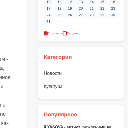
10
11
12
13
14
15
16
17
18
19
20
21
22
23
24
25
26
27
28
29
30
31
Есть посты
Сегодня
Категории
ем -
а,
Новости
енное
 и
Культура
 но
оне
Популярное
 как
ILYASOVA - артист, рожденный на