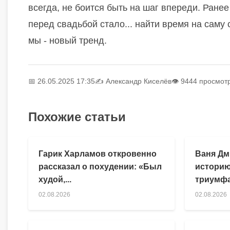
всегда, не боится быть на шаг впереди. Ранее
перед свадьбой стало... найти время на саму 
мы - новый тренд.
📅 26.05.2025 17:35
✍️
Александр Киселёв
👁 9444 просмот
Похожие статьи
Гарик Харламов откровенно
Ваня Дм
рассказал о похудении: «Был
историю
худой,...
триумфа
02.08.2026
02.08.2026