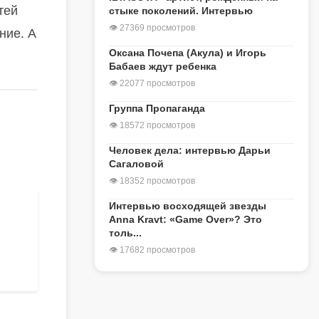
тей
стыке поколений. Интервью
👁 27369 просмотров
ние. А
Оксана Почепа (Акула) и Игорь
Бабаев ждут ребенка
👁 22077 просмотров
Группа Пропаганда
👁 18572 просмотров
Человек дела: интервью Дарьи
Сагаловой
👁 18352 просмотров
Интервью восходящей звезды
Anna Kravt: «Game Over»? Это
толь...
👁 17682 просмотров