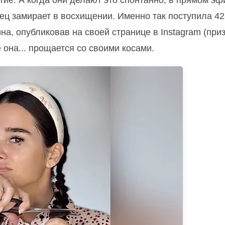
тие. А когда они делают это спонтанно, в прямом эф
нец замирает в восхищении. Именно так поступила 42
на, опубликовав на своей странице в Instagram (при
 она... прощается со своими косами.