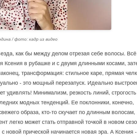
дина / фото: кадр из видео
езда, как бы между делом отрезая себе волосы. Всё
я Ксения в рубашке и с двумя длинными косами, зат
наконец, трансформация: стильное каре, прямая челк
изуально - это мощный перезапуск. Идеально выстро
ет удивлять! Минимализм, резкость линий, строгость
ледних модных тенденций. Ее поклонники, конечно,
 свежего образа, кто-то скучает по длинным волосам,
ент легко может стать отправной точкой в новом сез
 с новой прической начинается новая эра. А Ксения -