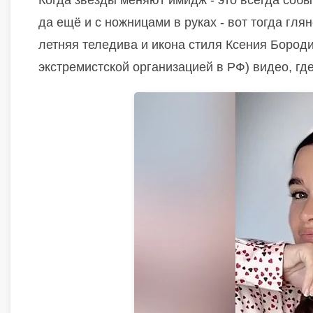
Когда звезды меняют имидж - это всегда собы
да ещё и с ножницами в руках - вот тогда гля
летняя теледива и икона стиля Ксения Бороди
экстремистской организацией в РФ) видео, где