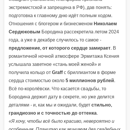
экстремистской и запрещена в РФ), дав понять:
подготовка к главному дню идёт полным ходом.
Отношения с блогером и бизнесменом
Николаем
Сердюковым
Бородина рассекретила летом 2024
года, а уже в декабре случилось то самое -
предложение, от которого сердце замирает
. В
романтичной ночной атмосфере Эрмитажа Ксения
услышала заветное «стань моей женой» и
получила кольцо от
Graff
с бриллиантом в форме
сердца стоимостью около
5 миллионов рублей
.
Всё по-королёвски. Что касается свадьбы, то
Бородина держит дату в секрете, но уже делится
деталями - и, как мы и ожидали, будет
стильно,
грандиозно и с точностью до оттенка
.
«Я хочу, чтобы всё было красиво, невероятно и
особенным. Планирую как минимум два свадебных