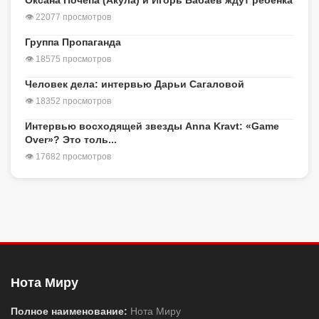
Оксана Почепа (Акула) и Игорь Бабаев ждут ребенка
👁 22077 просмотров
Группа Пропаганда
👁 18575 просмотров
Человек дела: интервью Дарьи Сагаловой
👁 18352 просмотров
Интервью восходящей звезды Anna Kravt: «Game
Over»? Это толь...
👁 17682 просмотров
Нота Миру
Полное наименование:
Нота Миру