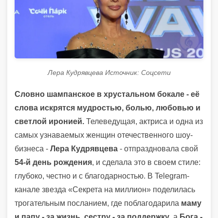
Лера Кудрявцева Источник: Соцсети
Словно шампанское в хрустальном бокале - её
слова искрятся мудростью, болью, любовью и
светлой иронией.
Телеведущая, актриса и одна из
самых узнаваемых женщин отечественного шоу-
бизнеса -
Лера Кудрявцева
- отпраздновала свой
54-й день рождения
, и сделала это в своем стиле:
глубоко, честно и с благодарностью. В Telegram-
канале звезда «Секрета на миллион» поделилась
трогательным посланием, где поблагодарила
маму
и папу - за жизнь
,
сестру - за поддержку
, а
Бога -