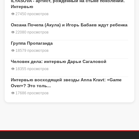
ILYASOVA - артист, рожденный на стыке поколений.
Интервью
👁 27450 просмотров
Оксана Почепа (Акула) и Игорь Бабаев ждут ребенка
👁 22080 просмотров
Группа Пропаганда
👁 18579 просмотров
Человек дела: интервью Дарьи Сагаловой
👁 18355 просмотров
Интервью восходящей звезды Anna Kravt: «Game
Over»? Это толь...
👁 17686 просмотров