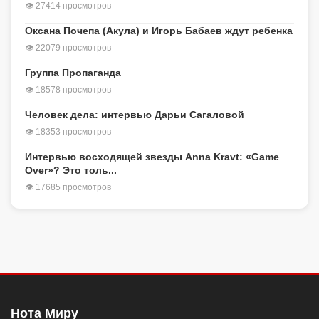
👁 27414 просмотров
Оксана Почепа (Акула) и Игорь Бабаев ждут ребенка
👁 22079 просмотров
Группа Пропаганда
👁 18578 просмотров
Человек дела: интервью Дарьи Сагаловой
👁 18353 просмотров
Интервью восходящей звезды Anna Kravt: «Game
Over»? Это толь...
👁 17685 просмотров
Нота Миру