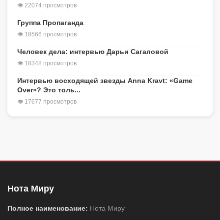
👁 22074 просмотров
Группа Пропаганда
👁 18566 просмотров
Человек дела: интервью Дарьи Сагаловой
👁 18348 просмотров
Интервью восходящей звезды Anna Kravt: «Game
Over»? Это толь...
👁 17677 просмотров
Нота Миру
Полное наименование:
Нота Миру