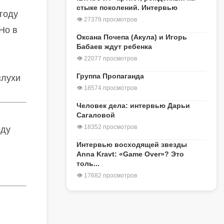
стыке поколений. Интервью
году
👁 27379 просмотров
Но в
Оксана Почепа (Акула) и Игорь
Бабаев ждут ребенка
👁 22077 просмотров
Группа Пропаганда
слухи
👁 18574 просмотров
Человек дела: интервью Дарьи
Сагаловой
👁 18352 просмотров
оду
Интервью восходящей звезды
Anna Kravt: «Game Over»? Это
толь...
👁 17682 просмотров