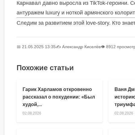
Карнавал давно выросла из TikTok-героини. С
антуражем luxury и ноткой армянского колорит
Следим за развитием этой love-story. Кто зна
📅 21.05.2025 13:35
✍️
Александр Киселёв
👁 8912 просмот
Похожие статьи
Гарик Харламов откровенно
Ваня Дм
рассказал о похудении: «Был
историю
худой,...
триумфа
02.08.2026
02.08.2026