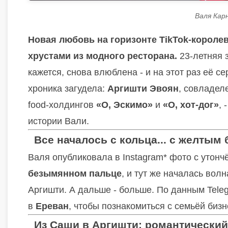
Валя Кар
Новая любовь на горизонте TikTok-короле
хрустами из модного ресторана.
23-летняя 
кажется, снова влюблена - и на этот раз её с
хроника загудела:
Аргишти Эвоян
, совладел
food-холдингов
«О, Эскимо»
и
«О, хот-дог»
, 
истории Вали.
Все началось с кольца... с желтым
Валя опубликовала в Instagram* фото с утон
безымянном пальце
, и тут же началась вол
Аргишти. А дальше - больше. По данным Tel
в
Ереван
, чтобы познакомиться с семьёй биз
Из Саши в Аргишти: романтический