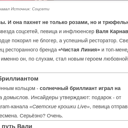
навал Источник: Соцсети
вы. И она пахнет не только розами, но и трюфел
звезда соцсетей, певица и инфлюенсер
Валя Карна
ердце покорил не блогер, а успешный ресторатор. Св
ец ресторанного бренда
«Чистая Линия»
и топ-мен
- именно он, по слухам, стал новым героем любовной
 бриллиантом
чённым кольцом -
солнечный бриллиант играл на
на домыслов. Инсайдеры утверждают: подарок - от
egram-канала
«Светские крошки Live»
, певица отпра
несмена. Серьёзно? Очень.
 путь Вали