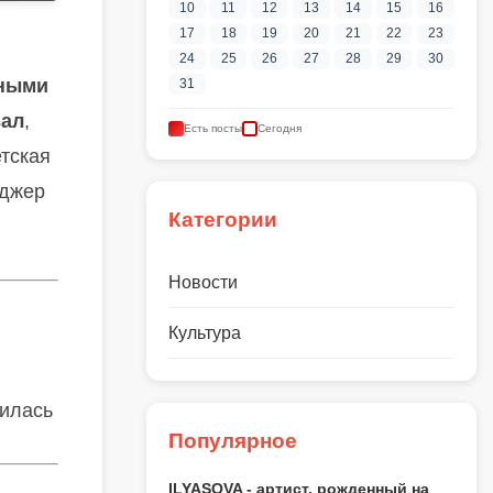
10
11
12
13
14
15
16
17
18
19
20
21
22
23
24
25
26
27
28
29
30
ьными
31
вал
,
Есть посты
Сегодня
етская
еджер
Категории
Новости
Культура
вилась
Популярное
ILYASOVA - артист, рожденный на