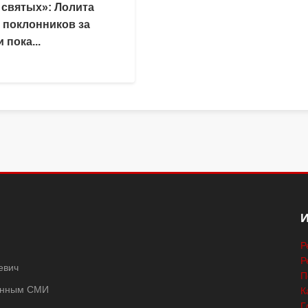
 святых»: Лолита
 поклонников за
 пока...
Р
Р
евич
П
ванным СМИ
К
Г