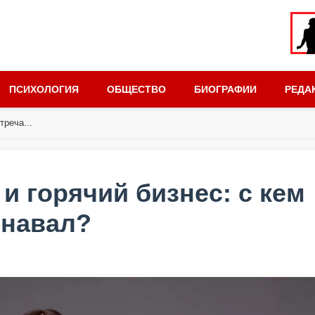
ПСИХОЛОГИЯ
ОБЩЕСТВО
БИОГРАФИИ
РЕДА
треча...
и горячий бизнес: с кем
рнавал?