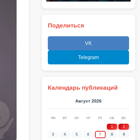
Поделиться
VK
Telegram
Календарь публикаций
Август 2026
ПН
ВТ
СР
ЧТ
ПТ
СБ
ВС
1
2
3
4
5
6
7
8
9