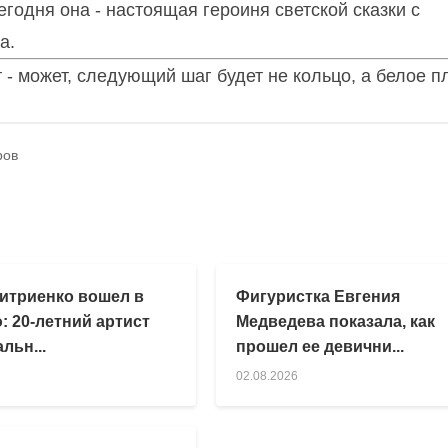
егодня она - настоящая героиня светской сказки с
а.
ет - может, следующий шаг будет не кольцо, а белое п
ров
итриенко вошел в
Фигуристка Евгения
: 20-летний артист
Медведева показала, как
льн...
прошел ее девични...
02.08.2026