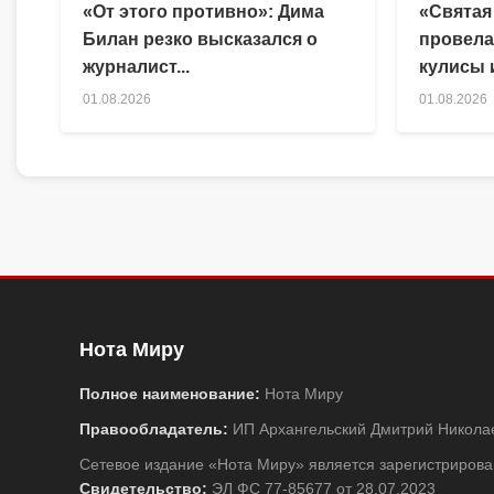
«От этого противно»: Дима
«Святая
Билан резко высказался о
провела
журналист...
кулисы и
01.08.2026
01.08.2026
Нота Миру
Полное наименование:
Нота Миру
Правообладатель:
ИП Архангельский Дмитрий Никола
Сетевое издание «Нота Миру» является зарегистриро
Свидетельство:
ЭЛ ФС 77-85677 от 28.07.2023