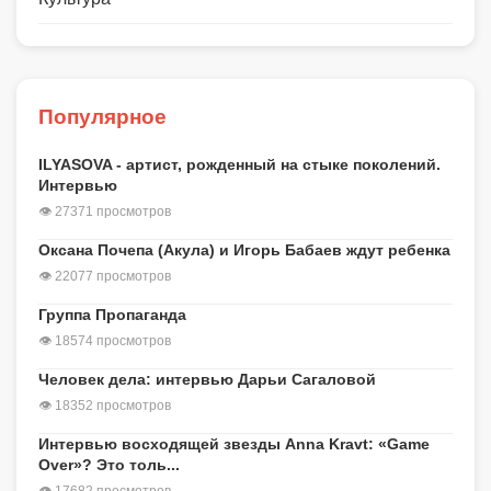
Популярное
ILYASOVA - артист, рожденный на стыке поколений.
Интервью
👁 27371 просмотров
Оксана Почепа (Акула) и Игорь Бабаев ждут ребенка
👁 22077 просмотров
Группа Пропаганда
👁 18574 просмотров
Человек дела: интервью Дарьи Сагаловой
👁 18352 просмотров
Интервью восходящей звезды Anna Kravt: «Game
Over»? Это толь...
👁 17682 просмотров