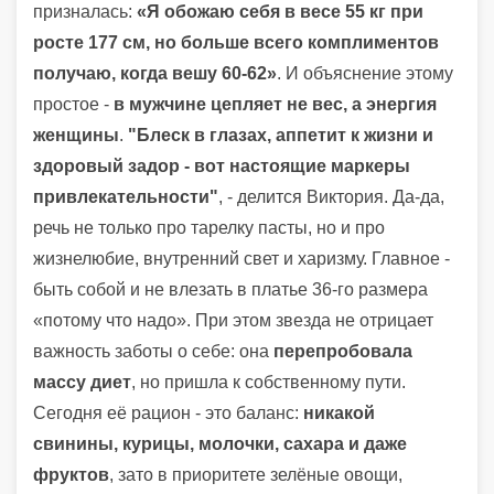
призналась:
«Я обожаю себя в весе 55 кг при
росте 177 см, но больше всего комплиментов
получаю, когда вешу 60-62»
. И объяснение этому
простое -
в мужчине цепляет не вес, а энергия
женщины
.
"Блеск в глазах, аппетит к жизни и
здоровый задор - вот настоящие маркеры
привлекательности"
, - делится Виктория. Да-да,
речь не только про тарелку пасты, но и про
жизнелюбие, внутренний свет и харизму. Главное -
быть собой и не влезать в платье 36-го размера
«потому что надо». При этом звезда не отрицает
важность заботы о себе: она
перепробовала
массу диет
, но пришла к собственному пути.
Сегодня её рацион - это баланс:
никакой
свинины, курицы, молочки, сахара и даже
фруктов
, зато в приоритете зелёные овощи,