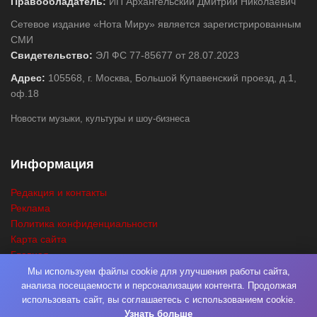
Правообладатель:
ИП Архангельский Дмитрий Николаевич
Сетевое издание «Нота Миру» является зарегистрированным
СМИ
Свидетельство:
ЭЛ ФС 77-85677 от 28.07.2023
Адрес:
105568, г. Москва, Большой Купавенский проезд, д.1,
оф.18
Новости музыки, культуры и шоу-бизнеса
Информация
Редакция и контакты
Реклама
Политика конфиденциальности
Карта сайта
Главная
Поиск
Мы используем файлы cookie для улучшения работы сайта,
анализа посещаемости и персонализации контента. Продолжая
использовать сайт, вы соглашаетесь с использованием cookie.
Узнать больше