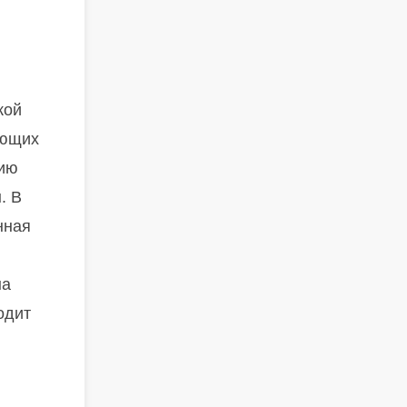
кой
ующих
нию
. В
нная
на
одит