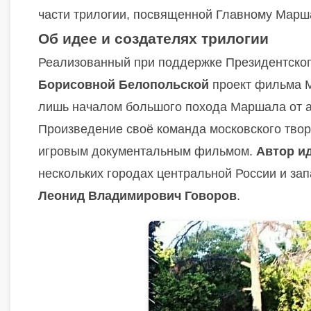
части трилогии, посвященной Главному Марш
Об идее и создателях трилогии
Реализованный при поддержке Президентско
Борисовной Белопольской
проект фильма М
лишь началом большого похода Маршала от а
Произведение своё команда московского твор
игровым документальным фильмом.
Автор и
нескольких городах центральной России и за
Леонид Владимирович Говоров
.