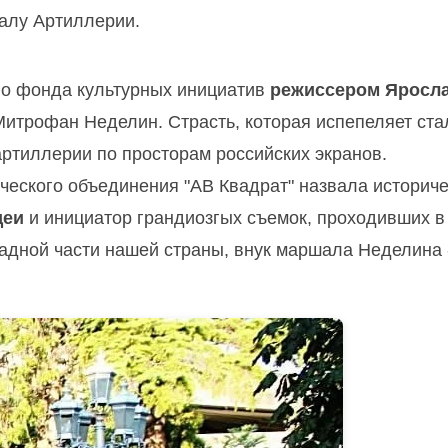
алу Артиллерии.
го фонда культурных инициатив
режиссером
Яросл
итрофан Неделин. Страсть, которая испепеляет ста
ртиллерии по просторам российских экранов.
ческого объединения "АВ Квадрат" назвала историче
деи
и инициатор грандиозгых съемок, проходивших в
падной части нашей страны, внук маршала Неделина 