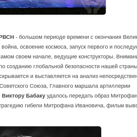
 РВСН
- большом периоде времени с окончания Вели
 война, освоение космоса, запуск первого и послед
 самом своем начале, ведущие конструкторы. Внима
по созданию глобальной безопасности нашей страны
аскрывается и выставляется на анализ непосредстве
 Советского Союза, Главного маршала артиллерии
о
Виктору Бабаку
удалось передать образ Митрофа
з трагедию гибели Митрофана Ивановича, фильм выв