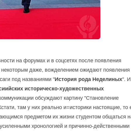
ивности на форумах и в соцсетях после появления
, некоторым даже, вожделением ожидают появления
саги под названиями "
История рода Неделиных
". 
сиийских историческо-художественных
коммуникации обсуждают картину "Становление
Кстати, там у них реально и=историки настоящие, то 
екающимся предметом их жизни студентом общаться н
, усиленными хронологией и причинно-действенными