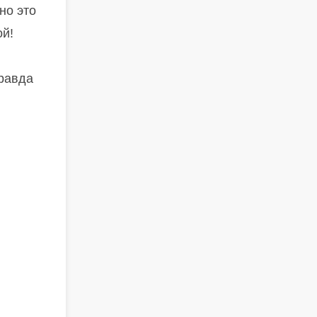
 но это
ой!
правда