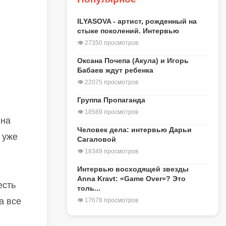
ILYASOVA - артист, рожденный на
стыке поколений. Интервью
👁 27350 просмотров
Оксана Почепа (Акула) и Игорь
Бабаев ждут ребенка
👁 22075 просмотров
Группа Пропаганда
👁 18569 просмотров
 на
Человек дела: интервью Дарьи
И уже
Сагаловой
👁 18349 просмотров
Интервью восходящей звезды
Anna Kravt: «Game Over»? Это
есть
толь...
а все
👁 17678 просмотров