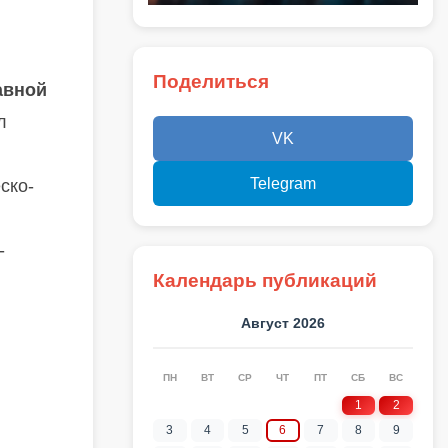
Поделиться
авной
л
VK
Telegram
ско-
-
Календарь публикаций
Август 2026
ПН
ВТ
СР
ЧТ
ПТ
СБ
ВС
1
2
3
4
5
6
7
8
9