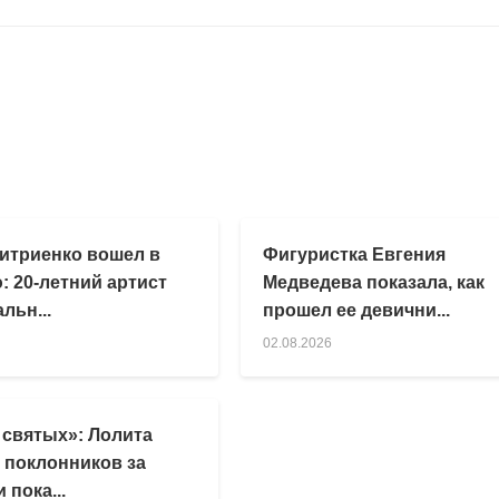
итриенко вошел в
Фигуристка Евгения
: 20-летний артист
Медведева показала, как
льн...
прошел ее девични...
02.08.2026
 святых»: Лолита
 поклонников за
 пока...