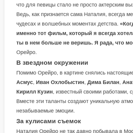
что для певицы стало не просто актерским в
Ведь, как признается сама Наталия, всегда м
чудесах и волшебных моментах детства.
«Ког
именно тот фильм, который я всегда хотела
ты в нем больше не веришь. Я рада, что мо
Орейро.
В звездном окружении
Помимо Орейро, в картине снялись настоящие
Асмус
,
Иван Охлобыстин
,
Дима Билан
,
Ана
Кирилл Кузин
, известный своими работами,
Вместе эти таланты создают уникальную атмо
незабываемые эмоции.
За кулисами съемок
Наталия Орейро не так давно побывала в Мос