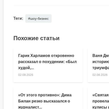
Теги:
#шоу-бизнес
Похожие статьи
Гарик Харламов откровенно
Ваня Дм
рассказал о похудении: «Был
историю
худой,...
триумфа
02.08.2026
02.08.2026
«От этого противно»: Дима
«Святая
Билан резко высказался о
провела
журналист...
кулисы и