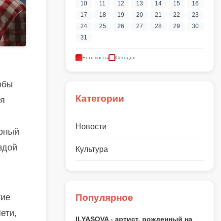
10
11
12
13
14
15
16
17
18
19
20
21
22
23
24
25
26
27
28
29
30
31
Есть посты
Сегодня
обы
Категории
мя
Новости
ерный
здой
Культура
Популярное
кие
ети,
ILYASOVA - артист, рожденный на