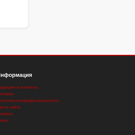
Информация
едакция и контакты
еклама
олитика конфиденциальности
арта сайта
лавная
оиск