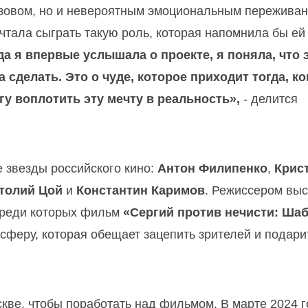
ызовом, но и невероятным эмоциональным переживан
ечтала сыграть такую роль, которая напомнила бы ей
да я впервые услышала о проекте, я поняла, что 
 сделать. Это о чуде, которое приходит тогда, ко
гу воплотить эту мечту в реальность»,
- делится
 звезды российского кино:
Антон Филипенко
,
Крис
толий Цой
и
Константин Каримов
. Режиссером вы
 среди которых фильм
«Сергий против нечисти: Ша
сферу, которая обещает зацепить зрителей и подари
кве, чтобы поработать над фильмом. В марте 2024 