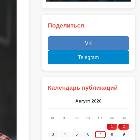
Поделиться
VK
Telegram
Календарь публикаций
Август 2026
ПН
ВТ
СР
ЧТ
ПТ
СБ
ВС
1
2
3
4
5
6
7
8
9