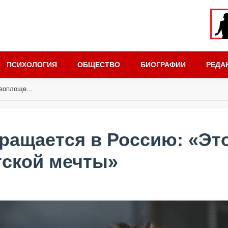
ПСИХОЛОГИЯ
ОБЩЕСТВО
БИОГРАФИИ
РЕДА
воплоще...
ращается в Россию: «Эт
тской мечты»