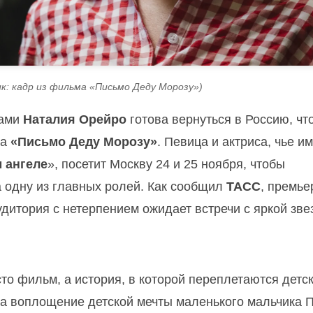
к: кадр из фильма «Письмо Деду Морозу»)
нами
Наталия Орейро
готова вернуться в Россию, чт
ма
«Письмо Деду Морозу»
. Певица и актриса, чье и
 ангеле
», посетит Москву 24 и 25 ноября, чтобы
а одну из главных ролей. Как сообщил
ТАСС
, премь
аудитория с нетерпением ожидает встречи с яркой зве
сто фильм, а история, в которой переплетаются детс
а воплощение детской мечты маленького мальчика П