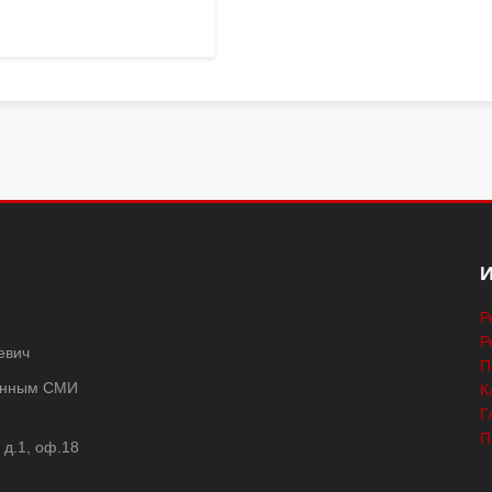
Р
Р
евич
П
ванным СМИ
К
Г
П
 д.1, оф.18