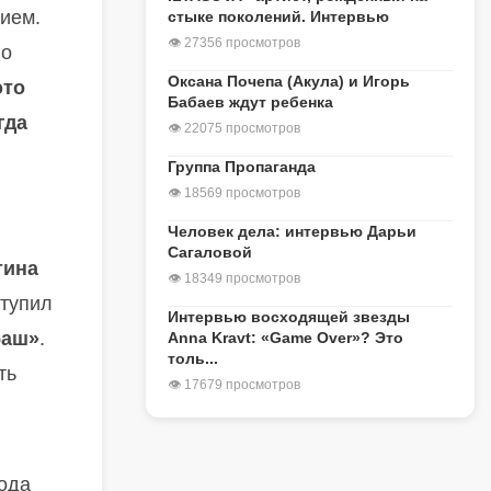
ием.
стыке поколений. Интервью
👁 27356 просмотров
 о
Оксана Почепа (Акула) и Игорь
это
Бабаев ждут ребенка
гда
👁 22075 просмотров
Группа Пропаганда
👁 18569 просмотров
Человек дела: интервью Дарьи
Сагаловой
тина
👁 18349 просмотров
ступил
Интервью восходящей звезды
баш»
.
Anna Kravt: «Game Over»? Это
толь...
ть
👁 17679 просмотров
года