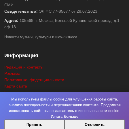
СМИ
Свидетельство:
ЭЛ ФС 77-85677 от 28.07.2023
Адрес:
105568, г. Москва, Большой Купавенский проезд, д.1,
оф.18
Новости музыки, культуры и шоу-бизнеса
Информация
Редакция и контакты
Реклама
Политика конфиденциальности
Карта сайта
Главная
Поиск
Мы используем файлы cookie для улучшения работы сайта,
анализа посещаемости и персонализации контента. Продолжая
использовать сайт, вы соглашаетесь с использованием cookie.
Узнать больше
© 2026
Нота Миру
. Разработка
Фабрика Медиа Мьюзик
. Все права
Принять
Отклонить
защищены.