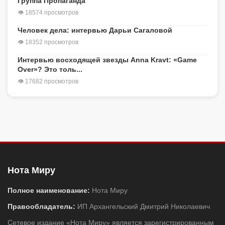
Группа Пропаганда
👁 18574 просмотров
Человек дела: интервью Дарьи Сагаловой
👁 18352 просмотров
Интервью восходящей звезды Anna Kravt: «Game
Over»? Это толь...
👁 17682 просмотров
Нота Миру
Полное наименование:
Нота Миру
Правообладатель:
ИП Архангельский Дмитрий Николаевич
Сетевое издание «Нота Миру» является зарегистрированным