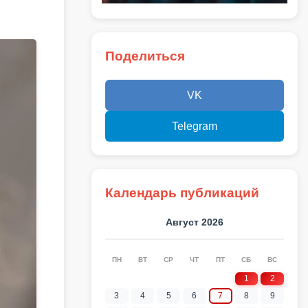
Поделиться
VK
Telegram
Календарь публикаций
Август 2026
ПН
ВТ
СР
ЧТ
ПТ
СБ
ВС
1
2
3
4
5
6
7
8
9