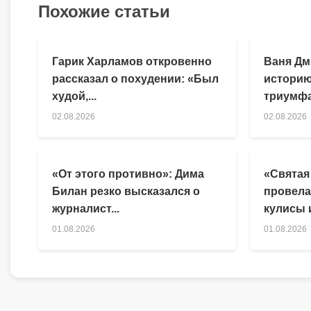
Похожие статьи
Гарик Харламов откровенно
Ваня Дм
рассказал о похудении: «Был
историю
худой,...
триумфа
02.08.2026
02.08.2026
«От этого противно»: Дима
«Святая
Билан резко высказался о
провела
журналист...
кулисы и
01.08.2026
01.08.2026