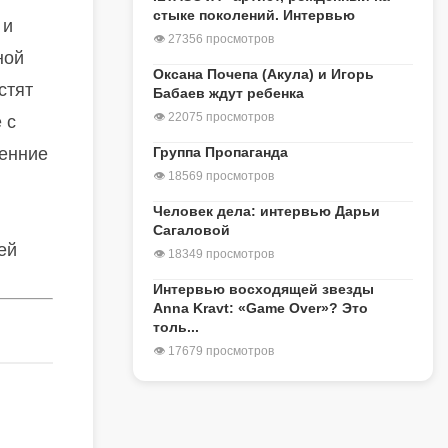
стыке поколений. Интервью
 и
👁 27356 просмотров
ной
Оксана Почепа (Акула) и Игорь
стят
Бабаев ждут ребенка
👁 22075 просмотров
 с
ренние
Группа Пропаганда
👁 18569 просмотров
Человек дела: интервью Дарьи
Сагаловой
ей
👁 18349 просмотров
Интервью восходящей звезды
Anna Kravt: «Game Over»? Это
толь...
👁 17679 просмотров