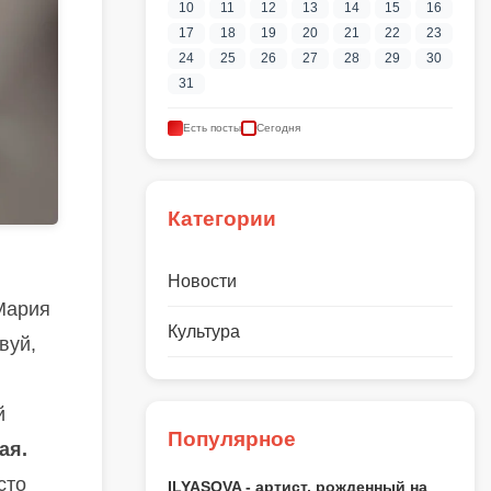
10
11
12
13
14
15
16
17
18
19
20
21
22
23
24
25
26
27
28
29
30
31
Есть посты
Сегодня
Категории
Новости
 Мария
Культура
вуй,
й
Популярное
ая.
сто
ILYASOVA - артист, рожденный на