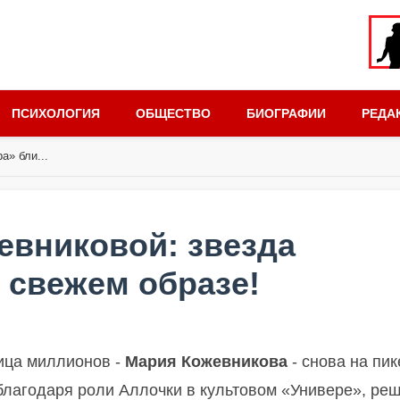
ПСИХОЛОГИЯ
ОБЩЕСТВО
БИОГРАФИИ
РЕДА
а» бли...
евниковой: звезда
 свежем образе!
ица миллионов -
Мария Кожевникова
- снова на пик
благодаря роли Аллочки в культовом «Универе», ре