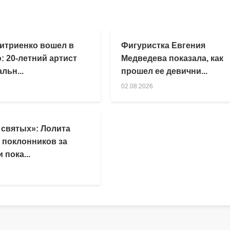
итриенко вошел в
Фигуристка Евгения
: 20-летний артист
Медведева показала, как
льн...
прошел ее девични...
02.08.2026
 святых»: Лолита
 поклонников за
 пока...