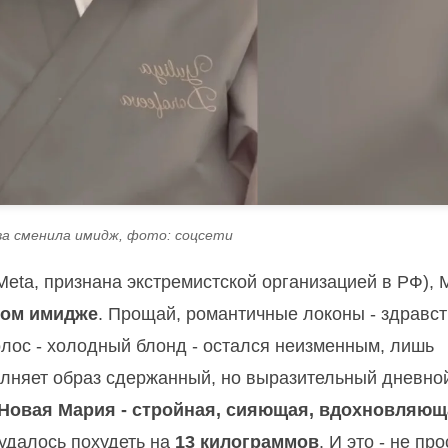
а сменила имидж, фото: соцсети
Meta, признана экстремистской организацией в РФ),
ом имидже
. Прощай, романтичные локоны - здравст
олос - холодный блонд - остался неизменным, лишь
олняет образ сдержанный, но выразительный дневно
Новая Мария - стройная, сияющая, вдохновляющ
 удалось похудеть на
13 килограммов
. И это - не про