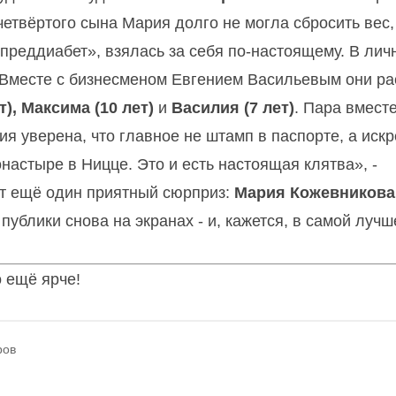
четвёртого сына Мария долго не могла сбросить вес,
«преддиабет», взялась за себя по-настоящему. В лич
 Вместе с бизнесменом Евгением Васильевым они ра
т), Максима (10 лет)
и
Василия (7 лет)
. Пара вместе
ия уверена, что главное не штамп в паспорте, а иск
астыре в Ницце. Это и есть настоящая клятва», -
ёт ещё один приятный сюрприз:
Мария Кожевникова
ублики снова на экранах - и, кажется, в самой лучш
о ещё ярче!
ров