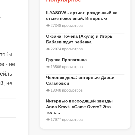
ILYASOVA - артист, рожденный на
.
стыке поколений. Интервью
👁 27348 просмотров
Оксана Почепа (Акула) и Игорь
Бабаев ждут ребенка
👁 22074 просмотров
чтобы
Группа Пропаганда
е - не
👁 18568 просмотров
тейль
Человек дела: интервью Дарьи
й, не
Сагаловой
👁 18348 просмотров
Интервью восходящей звезды
Anna Kravt: «Game Over»? Это
толь...
👁 17677 просмотров