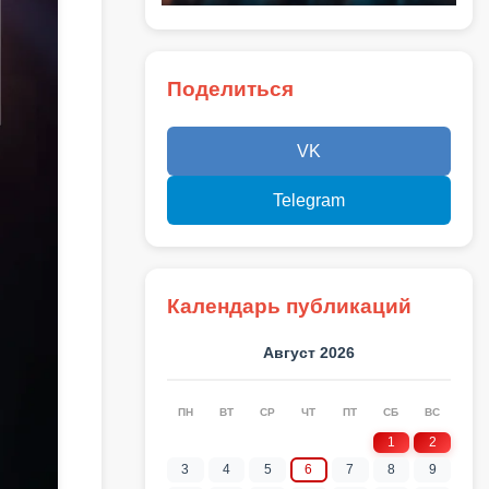
Поделиться
VK
Telegram
Календарь публикаций
Август 2026
ПН
ВТ
СР
ЧТ
ПТ
СБ
ВС
1
2
3
4
5
6
7
8
9