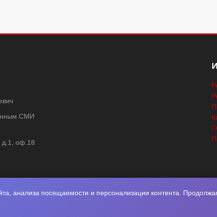
Р
Р
евич
П
ванным СМИ
К
Г
П
 д.1, оф.18
та, анализа посещаемости и персонализации контента. Продолжая 
2026
Нота Миру
. Разработка
Фабрика Медиа Мьюзик
. Все права защище