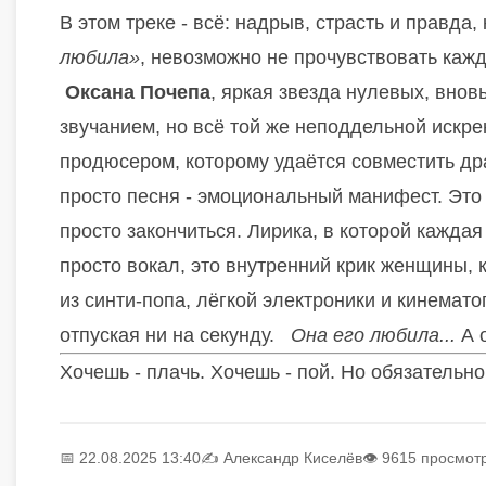
В этом треке - всё: надрыв, страсть и правд
любила»
, невозможно не прочувствовать кажд
Оксана Почепа
, яркая звезда нулевых, внов
звучанием, но всё той же неподдельной искре
продюсером, которому удаётся совместить др
просто песня - эмоциональный манифест. Это
просто закончиться. Лирика, в которой каждая 
просто вокал, это внутренний крик женщины, к
из синти-попа, лёгкой электроники и кинемат
отпуская ни на секунду.
Она его любила...
А 
Хочешь - плачь. Хочешь - пой. Но обязательн
📅 22.08.2025 13:40
✍️
Александр Киселёв
👁 9615 просмот