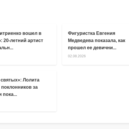
итриенко вошел в
Фигуристка Евгения
: 20-летний артист
Медведева показала, как
льн...
прошел ее девични...
02.08.2026
 святых»: Лолита
 поклонников за
 пока...