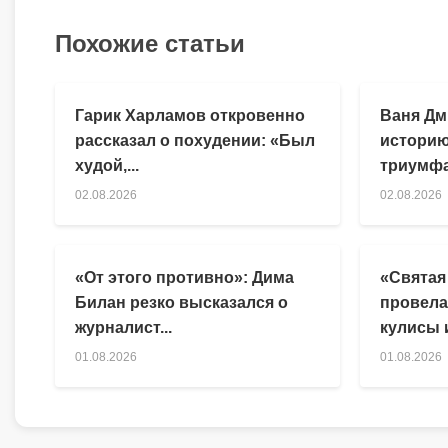
Похожие статьи
Гарик Харламов откровенно
Ваня Дм
рассказал о похудении: «Был
историю
худой,...
триумфа
02.08.2026
02.08.2026
«От этого противно»: Дима
«Святая
Билан резко высказался о
провела
журналист...
кулисы и
01.08.2026
01.08.2026