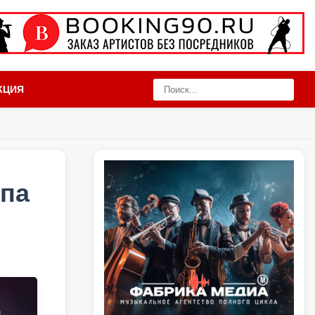
КЦИЯ
па