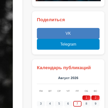
Поделиться
VK
Telegram
Календарь публикаций
Август 2026
ПН
ВТ
СР
ЧТ
ПТ
СБ
ВС
1
2
3
4
5
6
7
8
9