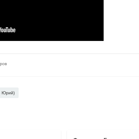
тров
о Юрий)