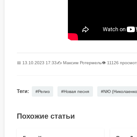
📅 13.10.2023 17:33
✍️
Максим Ротермель
👁 11126 просмо
Теги:
#Релиз
#Новая песня
#NЮ (Николаенк
Похожие статьи