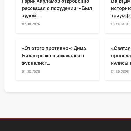
Гарик Харламов откровенно
Ваня Дм
рассказал о похудении: «Был
историю
худой,...
триумфа
02.08.2026
02.08.2026
«От этого противно»: Дима
«Святая
Билан резко высказался о
провела
журналист...
кулисы и
01.08.2026
01.08.2026