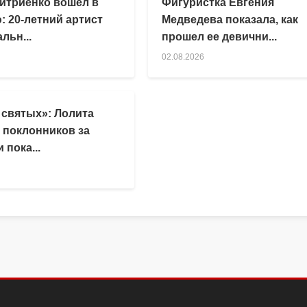
итриенко вошел в
Фигуристка Евгения
: 20-летний артист
Медведева показала, как
льн...
прошел ее девични...
02.08.2026
 святых»: Лолита
 поклонников за
 пока...