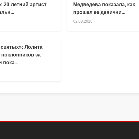
: 20-летний артист
Медведева показала, как
льн...
прошел ее девични...
02.08.2026
 святых»: Лолита
 поклонников за
 пока...