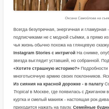
Оксана Самойлова на съе
Всегда безупречная, энергичная и гламурная 
подписчиками не с модной съёмки, а прямо из
чья жизнь обычно похожа на глянцевую сказк
Instagram Stories с интригой
На снимке, опу
звезда выглядит уставшей, но собранной. Под
«Хотите страшную историю?»
Подробности с
многотысячную армию своих поклонников. Ясно
Из сияния на красной дорожке - в палату
Со
Tropical
в Москве, где появилась с Джиганом в 
куртка и смелый макияж - настоящая рок-див
приходится нажать на паузу.
Семейные будни