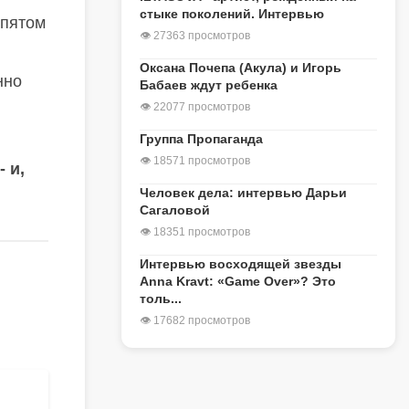
стыке поколений. Интервью
 пятом
👁 27363 просмотров
Оксана Почепа (Акула) и Игорь
нно
Бабаев ждут ребенка
👁 22077 просмотров
Группа Пропаганда
👁 18571 просмотров
 и,
Человек дела: интервью Дарьи
Сагаловой
👁 18351 просмотров
Интервью восходящей звезды
Anna Kravt: «Game Over»? Это
толь...
👁 17682 просмотров