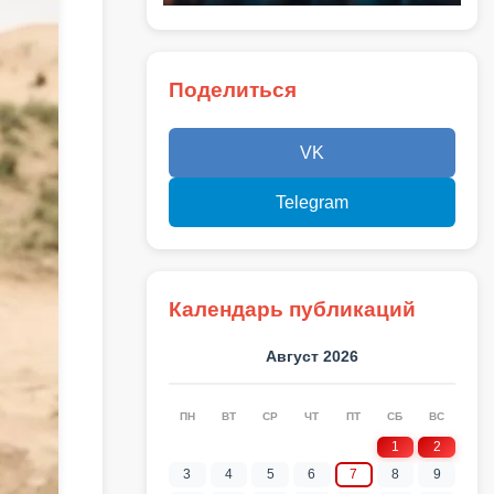
Поделиться
VK
Telegram
Календарь публикаций
Август 2026
ПН
ВТ
СР
ЧТ
ПТ
СБ
ВС
1
2
3
4
5
6
7
8
9