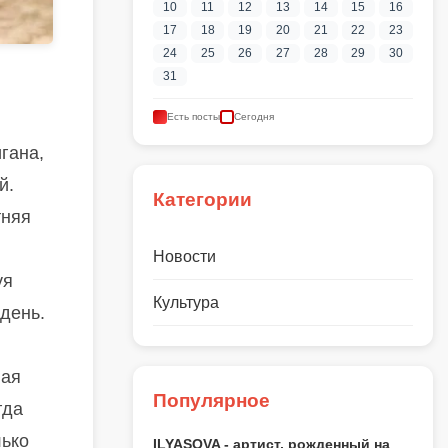
10
11
12
13
14
15
16
17
18
19
20
21
22
23
24
25
26
27
28
29
30
31
Есть посты
Сегодня
гана,
й.
Категории
тняя
Новости
уя
Культура
день.
ная
Популярное
гда
лько
ILYASOVA - артист, рожденный на