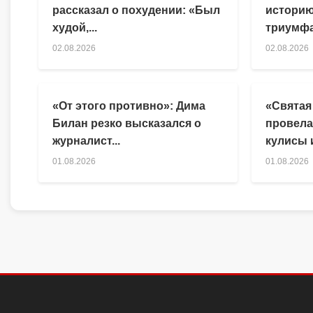
рассказал о похудении: «Был
историю
худой,...
триумфа
02.08.2026
02.08.2026
«От этого противно»: Дима
«Святая
Билан резко высказался о
провела
журналист...
кулисы и
01.08.2026
01.08.2026