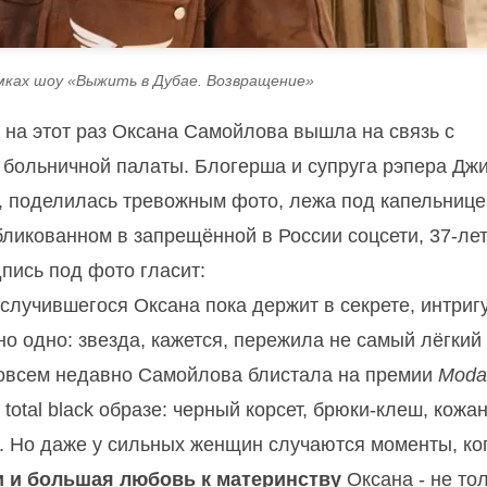
мках шоу «Выжить в Дубае. Возвращение»
- на этот раз Оксана Самойлова вышла на связь с
 больничной палаты. Блогерша и супруга рэпера Джи
у, поделилась тревожным фото, лежа под капельнице
бликованном в запрещённой в России соцсети, 37-ле
пись под фото гласит:
лучившегося Оксана пока держит в секрете, интриг
 одно: звезда, кажется, пережила не самый лёгкий 
всем недавно Самойлова блистала на премии
Moda
total black образе: черный корсет, брюки-клеш, кожа
а. Но даже у сильных женщин случаются моменты, ко
 и большая любовь к материнству
Оксана - не то