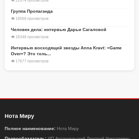
👁 22074 просмотров
Группа Пропаганда
👁 18568 просмотров
Человек дела: интервью Дарьи Сагаловой
👁 18348 просмотров
Интервью восходящей звезды Anna Kravt: «Game
Over»? Это толь...
👁 17677 просмотров
Нота Миру
Полное наименование:
Нота Миру
Правообладатель:
ИП Архангельский Дмитрий Николаевич