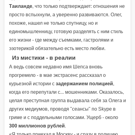
Таиланде
, что только подтверждает: отношения не
просто вспыхнули, а уверенно развиваются. Олег,
похоже, нашел не только спутницу, но и
единомышленницу, готовую разделять с ним стиль
его жизни - где между съемками, гастролями и
эзотерикой обязательно есть место любви.
Из мистики - в реалии
А ведь совсем недавно имя Шепса вновь
прогремело - в мае экстрасенс рассказал о
курьезной истории с
задержанием полицией
,
когда его перепутали с... мошенниками. Оказалось,
целая преступная группа выдавала себя за Олега и
других медиумов, проводя "сеансы" по Skype в
гриме и с поддельными голосами. Ущерб - около
300 миллионов рублей
.
«Я только приехал в Москву - и сразу в полицию.