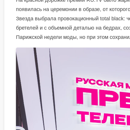
На красной дорожке премии RU.TV было жарко 
появилась на церемонии в образе, от которог
Звезда выбрала провокационный total black: 
бретелей и с объемной деталью на бедрах, с
Парижской недели моды, но при этом сохрани