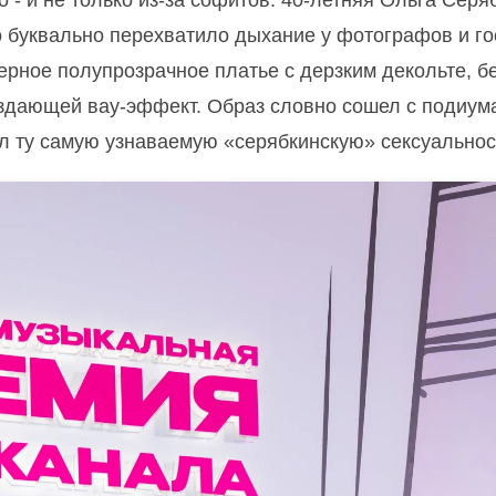
- и не только из-за софитов. 40-летняя Ольга Серя
о буквально перехватило дыхание у фотографов и го
черное полупрозрачное платье с дерзким декольте, б
оздающей вау-эффект. Образ словно сошел с подиум
л ту самую узнаваемую «серябкинскую» сексуальнос