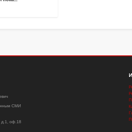
Р
Р
евич
П
ванным СМИ
К
Г
П
 д.1, оф.18