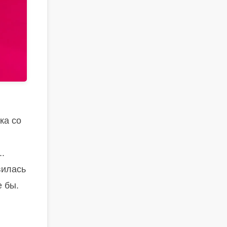
ка со
..
вилась
е бы.