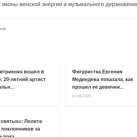
т иконы женской энергии и музыкального дерзновени
ров
итриенко вошел в
Фигуристка Евгения
: 20-летний артист
Медведева показала, как
льн...
прошел ее девични...
02.08.2026
 святых»: Лолита
 поклонников за
 пока...