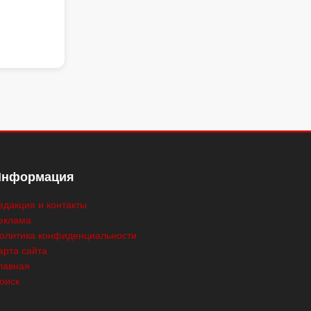
Информация
едакция и контакты
еклама
олитика конфиденциальности
арта сайта
лавная
оиск