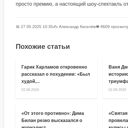
просто премию, а настоящий шоу-спектакль о
📅 27.05.2025 10:35
✍️
Александр Киселёв
👁 8609 просмот
Похожие статьи
Гарик Харламов откровенно
Ваня Дм
рассказал о похудении: «Был
историю
худой,...
триумфа
02.08.2026
02.08.2026
«От этого противно»: Дима
«Святая
Билан резко высказался о
провела
журналист...
кулисы и