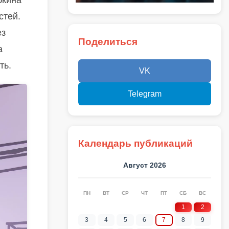
бкина
стей.
ез
Поделиться
а
ть.
VK
Telegram
Календарь публикаций
Август 2026
ПН
ВТ
СР
ЧТ
ПТ
СБ
ВС
1
2
3
4
5
6
7
8
9