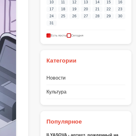
10
11
12
13
14
15
16
17
18
19
20
21
22
23
24
25
26
27
28
29
30
31
Есть посты
Сегодня
Категории
Новости
Культура
Популярное
ILYASOVA - артист, рожденный на