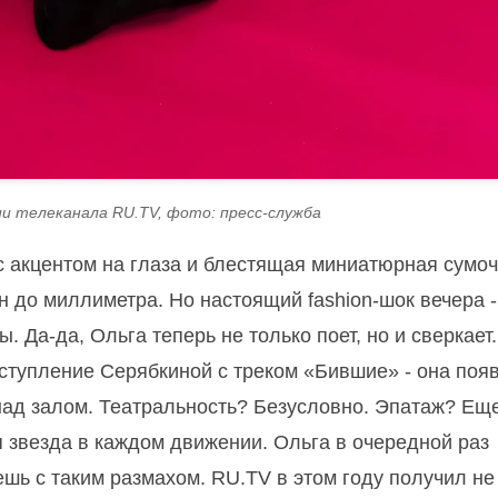
ии телеканала RU.TV, фото: пресс-служба
 акцентом на глаза и блестящая миниатюрная сумоч
 до миллиметра. Но настоящий fashion-шок вечерa -
 Да-да, Ольга теперь не только поет, но и сверкает.
ступление Серябкиной с треком «Бившие» - она поя
 над залом. Театральность? Безусловно. Эпатаж? Ещ
я звезда в каждом движении. Ольга в очередной раз
яешь с таким размахом. RU.TV в этом году получил не