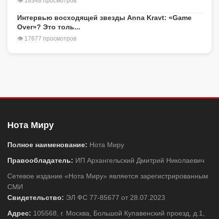
👁 18348 просмотров
Интервью восходящей звезды Anna Kravt: «Game
Over»? Это толь...
👁 17677 просмотров
Нота Миру
Полное наименование:
Нота Миру
Правообладатель:
ИП Архангельский Дмитрий Николаевич
Сетевое издание «Нота Миру» является зарегистрированным
СМИ
Свидетельство:
ЭЛ ФС 77-85677 от 28.07.2023
Адрес:
105568, г. Москва, Большой Купавенский проезд, д.1,