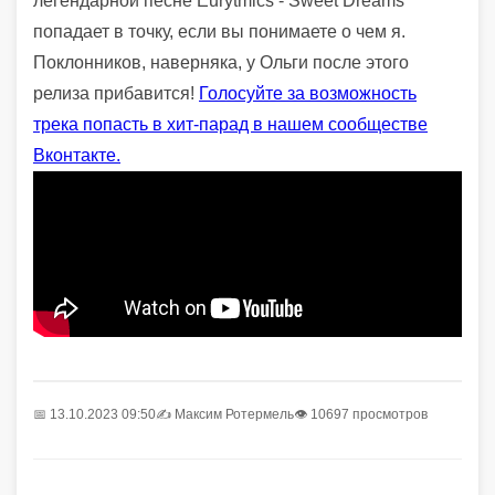
легендарной песне Eurytmics - Sweet Dreams
попадает в точку, если вы понимаете о чем я.
Поклонников, наверняка, у Ольги после этого
релиза прибавится!
Голосуйте за возможность
трека попасть в хит-парад в нашем сообществе
Вконтакте.
📅 13.10.2023 09:50
✍️
Максим Ротермель
👁 10697 просмотров