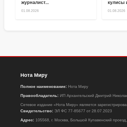
журналист...
кулисы и
01.08.2026
01.08.2026
Нота Миру
Полное наименование:
Нота Миру
Правообладатель:
ИП Архангельский Дмитрий Никола
Сетевое издание «Нота Миру» является зарегистриро
Свидетельство:
ЭЛ ФС 77-85677 от 28.07.2023
Адрес:
105568, г. Москва, Большой Купавенский проезд,