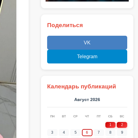
Поделиться
VK
Telegram
Календарь публикаций
Август 2026
ПН
ВТ
СР
ЧТ
ПТ
СБ
ВС
1
2
3
4
5
6
7
8
9