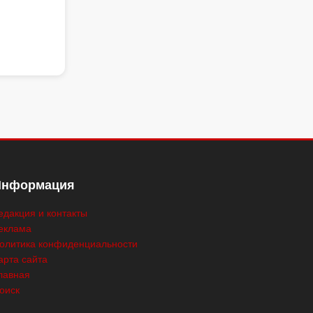
Информация
едакция и контакты
еклама
олитика конфиденциальности
арта сайта
лавная
оиск