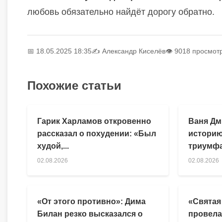
любовь обязательно найдёт дорогу обратно.
📅 18.05.2025 18:35
✍️
Александр Киселёв
👁 9018 просмот
Похожие статьи
Гарик Харламов откровенно
Ваня Дм
рассказал о похудении: «Был
историю
худой,...
триумфа
02.08.2026
02.08.2026
«От этого противно»: Дима
«Святая
Билан резко высказался о
провела