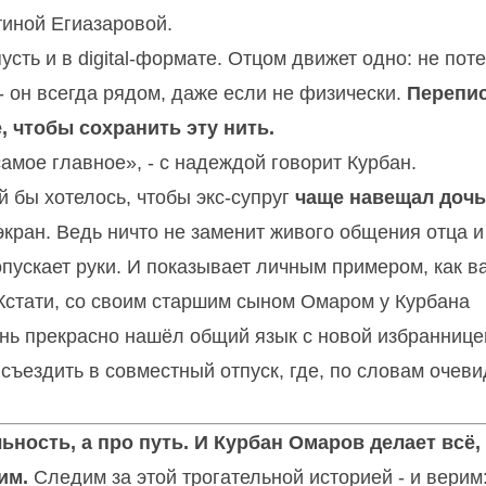
тиной Егиазаровой.
сть и в digital-формате. Отцом движет одно: не пот
- он всегда рядом, даже если не физически.
Перепис
, чтобы сохранить эту нить.
амое главное», - с надеждой говорит Курбан.
й бы хотелось, чтобы экс-супруг
чаще навещал дочь
экран. Ведь ничто не заменит живого общения отца и
опускает руки. И показывает личным примером, как 
 Кстати, со своим старшим сыном Омаром у Курбана
нь прекрасно нашёл общий язык с новой избраннице
съездить в совместный отпуск, где, по словам очеви
ьность, а про путь. И Курбан Омаров делает всё,
им.
Следим за этой трогательной историей - и верим