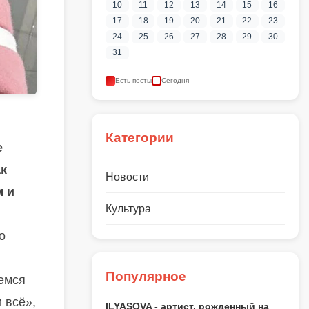
10
11
12
13
14
15
16
17
18
19
20
21
22
23
24
25
26
27
28
29
30
31
Есть посты
Сегодня
Категории
е
ак
Новости
м и
Культура
о
Популярное
аемся
 всё»,
ILYASOVA - артист, рожденный на