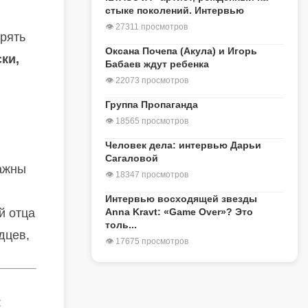
стыке поколений. Интервью
👁 27311 просмотров
ерять
Оксана Почепа (Акула) и Игорь
ки,
Бабаев ждут ребенка
👁 22073 просмотров
Группа Пропаганда
👁 18565 просмотров
Человек дела: интервью Дарьи
Сагаловой
важны
👁 18347 просмотров
Интервью восходящей звезды
й отца
Anna Kravt: «Game Over»? Это
толь...
дцев,
👁 17675 просмотров
: