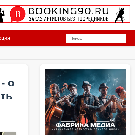
КЦИЯ
- о
сть