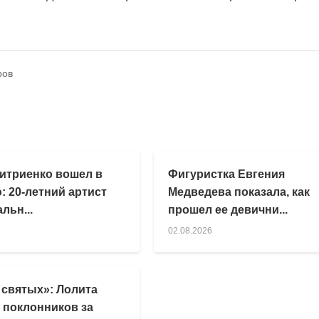
ров
итриенко вошел в
Фигуристка Евгения
: 20-летний артист
Медведева показала, как
льн...
прошел ее девични...
02.08.2026
 святых»: Лолита
 поклонников за