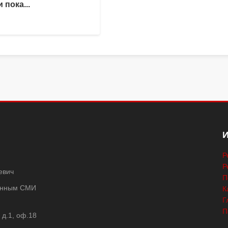
 пока...
Р
Р
евич
П
ванным СМИ
К
Г
П
 д.1, оф.18