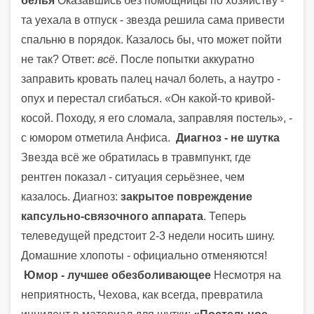
белья
Оказавшись без помощницы по хозяйству -
та уехала в отпуск - звезда решила сама привести
спальню в порядок. Казалось бы, что может пойти
не так? Ответ:
всё
. После попытки аккуратно
заправить кровать палец начал болеть, а наутро -
опух и перестал сгибаться. «Он какой-то кривой-
косой. Походу, я его сломала, заправляя постель», -
с юмором отметила Анфиса.
Диагноз - не шутка
Звезда всё же обратилась в травмпункт, где
рентген показал - ситуация серьёзнее, чем
казалось. Диагноз:
закрытое повреждение
капсульно-связочного аппарата
. Теперь
телеведущей предстоит 2-3 недели носить шину.
Домашние хлопоты - официально отменяются!
Юмор - лучшее обезболивающее
Несмотря на
неприятность, Чехова, как всегда, превратила