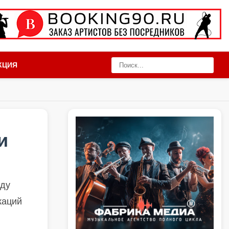
КЦИЯ
и
жду
каций