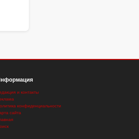
Информация
едакция и контакты
еклама
олитика конфиденциальности
арта сайта
лавная
оиск