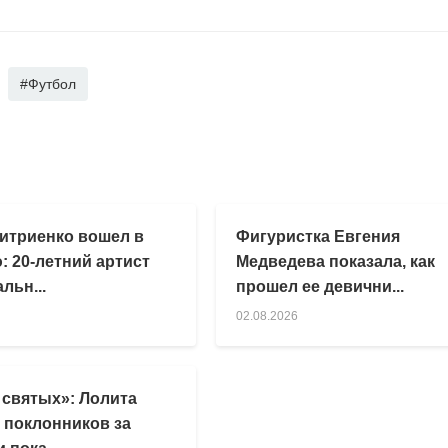
#Футбол
итриенко вошел в
Фигуристка Евгения
: 20-летний артист
Медведева показала, как
льн...
прошел ее девични...
02.08.2026
 святых»: Лолита
 поклонников за