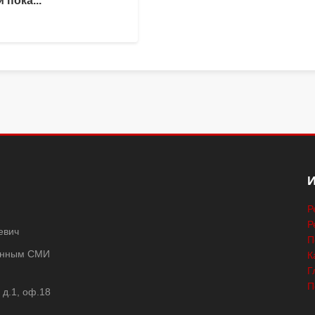
 пока...
Р
Р
евич
П
ванным СМИ
К
Г
П
 д.1, оф.18