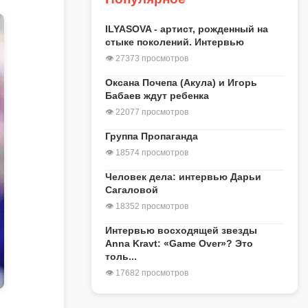
ILYASOVA - артист, рожденный на
стыке поколений. Интервью
👁 27373 просмотров
Оксана Почепа (Акула) и Игорь
Бабаев ждут ребенка
👁 22077 просмотров
Группа Пропаганда
👁 18574 просмотров
Человек дела: интервью Дарьи
Сагаловой
👁 18352 просмотров
Интервью восходящей звезды
Anna Kravt: «Game Over»? Это
толь...
👁 17682 просмотров