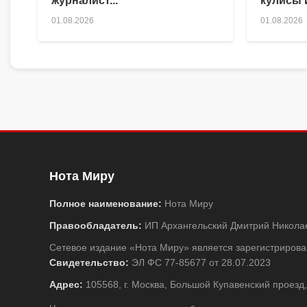
журналист...
кулисы и
01.08.2026
01.08.2026
Нота Миру
Полное наименование:
Нота Миру
Правообладатель:
ИП Архангельский Дмитрий Никола
Сетевое издание «Нота Миру» является зарегистриро
Свидетельство:
ЭЛ ФС 77-85677 от 28.07.2023
Адрес:
105568, г. Москва, Большой Купавенский проезд,