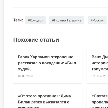
Теги:
#Концерт
#Полина Гагарина
#Россия
Похожие статьи
Гарик Харламов откровенно
Ваня Дм
рассказал о похудении: «Был
историю
худой,...
триумфа
02.08.2026
02.08.2026
«От этого противно»: Дима
«Святая
Билан резко высказался о
провела