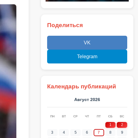
Поделиться
VK
Telegram
Календарь публикаций
Август 2026
ПН
ВТ
СР
ЧТ
ПТ
СБ
ВС
1
2
3
4
5
6
7
8
9