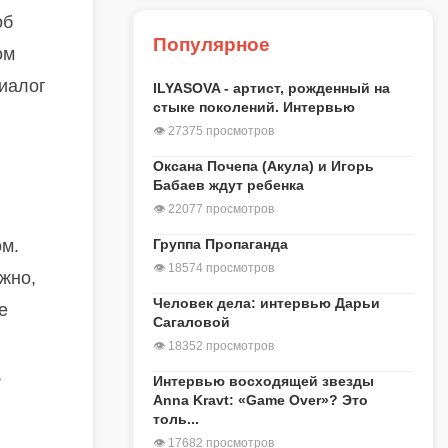
об
Популярное
ом
диалог
ILYASOVA - артист, рожденный на
стыке поколений. Интервью
👁 27375 просмотров
Оксана Почепа (Акула) и Игорь
Бабаев ждут ребенка
👁 22077 просмотров
ом.
Группа Пропаганда
👁 18574 просмотров
жно,
Человек дела: интервью Дарьи
е
Сагаловой
👁 18352 просмотров
,
Интервью восходящей звезды
Anna Kravt: «Game Over»? Это
толь...
👁 17682 просмотров