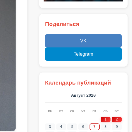
Поделиться
VK
Telegram
Календарь публикаций
Август 2026
ПН
ВТ
СР
ЧТ
ПТ
СБ
ВС
1
2
3
4
5
6
7
8
9