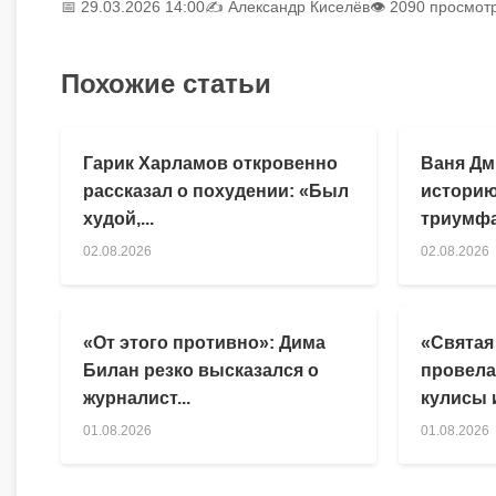
📅 29.03.2026 14:00
✍️
Александр Киселёв
👁 2090 просмот
Похожие статьи
Гарик Харламов откровенно
Ваня Дм
рассказал о похудении: «Был
историю
худой,...
триумфа
02.08.2026
02.08.2026
«От этого противно»: Дима
«Святая
Билан резко высказался о
провела
журналист...
кулисы и
01.08.2026
01.08.2026