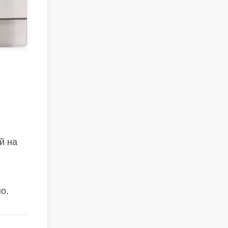
й на
о.