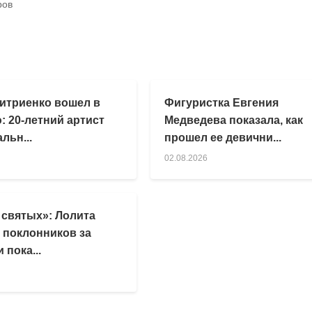
ров
итриенко вошел в
Фигуристка Евгения
: 20-летний артист
Медведева показала, как
льн...
прошел ее девични...
02.08.2026
 святых»: Лолита
 поклонников за
 пока...